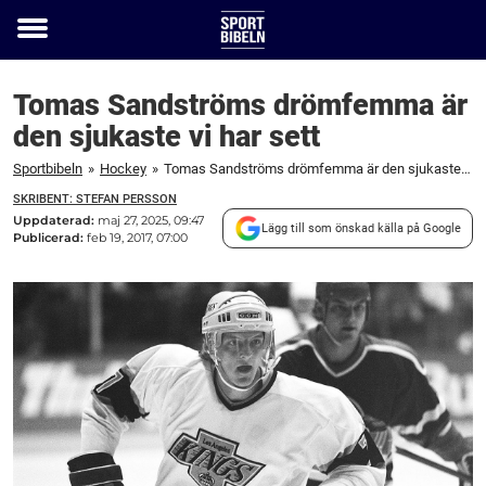
Toggle
menu
Tomas Sandströms drömfemma är
den sjukaste vi har sett
Sportbibeln
»
Hockey
»
Tomas Sandströms drömfemma är den sjukaste vi har sett
SKRIBENT: STEFAN PERSSON
Uppdaterad:
maj 27, 2025, 09:47
Lägg till som önskad källa på Google
Publicerad:
feb 19, 2017, 07:00