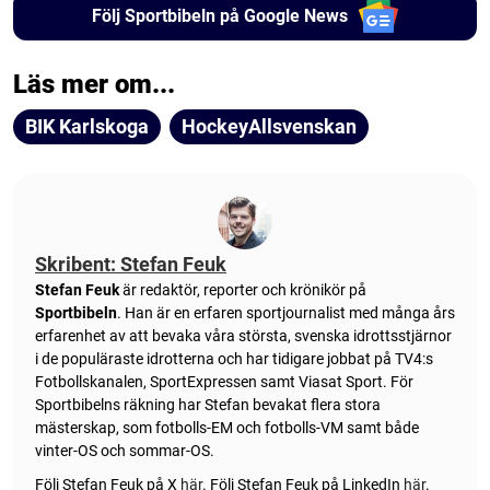
Följ Sportbibeln på Google News
Läs mer om...
BIK Karlskoga
HockeyAllsvenskan
Skribent: Stefan Feuk
Stefan Feuk
är redaktör, reporter och krönikör på
Sportbibeln
. Han är en erfaren sportjournalist med många års
erfarenhet av att bevaka våra största, svenska idrottsstjärnor
i de populäraste idrotterna och har tidigare jobbat på TV4:s
Fotbollskanalen, SportExpressen samt Viasat Sport. För
Sportbibelns räkning har Stefan bevakat flera stora
mästerskap, som fotbolls-EM och fotbolls-VM samt både
vinter-OS och sommar-OS.
Följ Stefan Feuk på X
här
.
Följ Stefan Feuk på LinkedIn
här
.