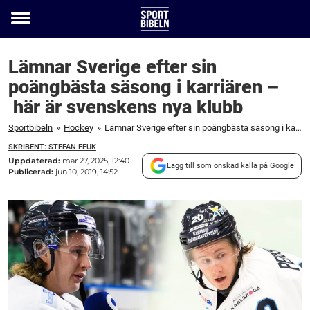
Toggle
menu
Lämnar Sverige efter sin
poängbästa säsong i karriären –
här är svenskens nya klubb
Sportbibeln
»
Hockey
»
Lämnar Sverige efter sin poängbästa säsong i karriären – här är svenskens nya klubb
SKRIBENT: STEFAN FEUK
Uppdaterad:
mar 27, 2025, 12:40
Lägg till som önskad källa på Google
Publicerad:
jun 10, 2019, 14:52