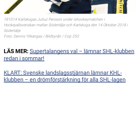
181014 Karlskogas Juliuz Persson under ishockeymatchen i
Hockeyallsvenskan mellan Södertälje och Karlskoga den 14 Oktober 2018 i
Södertälje.
Foto: Dennis Ylikangas / Bildbyrån / Cop 253
LÄS MER:
Supertalangens val – lämnar SHL-klubben
redan i sommar!
KLART: Svenske landslagsstjärnan lämnar KHL-
klubben – en drömförstärkning för alla SHL-lagen