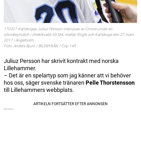
170327 Karlskogas Juliuz Persson intervjuas av Cmore under en
ishockeymatch i direktkvalet till SHL mellan Rögle och Karlskoga den 27 mars
2017 i Ängelholm.
Foto: Anders Bjurö / BILDBYRÅN / Cop 145
Juliuz Persson har skrivit kontrakt med norska
Lillehammer.
– Det är en spelartyp som jag känner att vi behöver
hos oss, säger svenske tränaren
Pelle Thorstensson
till Lillehammers webbplats.