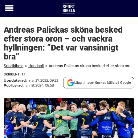
Toggle
menu
Andreas Palickas sköna besked
efter stora oron – och vackra
hyllningen: ”Det var vansinnigt
bra”
Sportbibeln
»
Handboll
»
Andreas Palickas sköna besked efter stora oron – och vackra hyllningen: "Det var vansinnigt bra"
SKRIBENT: TT
Uppdaterad:
mar 27, 2025, 09:33
Lägg till som önskad källa på Google
Publicerad:
jan 18, 2024, 08:58