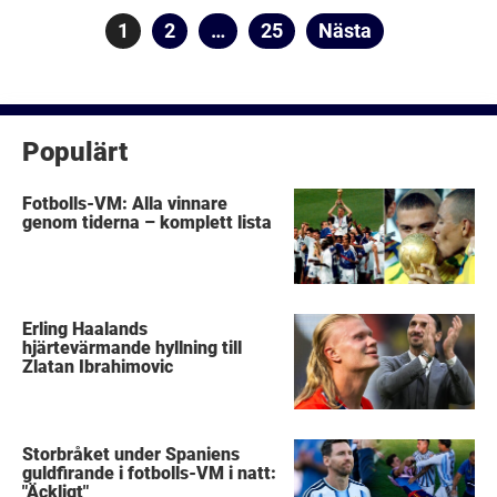
Sidnumrering
Sida
1
Sida
2
…
Sida
25
Nästa
för
inlägg
Populärt
Fotbolls-VM: Alla vinnare
genom tiderna – komplett lista
Erling Haalands
hjärtevärmande hyllning till
Zlatan Ibrahimovic
Storbråket under Spaniens
guldfirande i fotbolls-VM i natt:
"Äckligt"