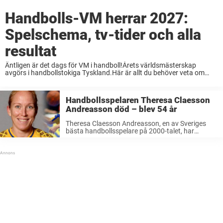
Handbolls-VM herrar 2027:
Spelschema, tv-tider och alla
resultat
Äntligen är det dags för VM i handboll!Årets världsmästerskap
avgörs i handbollstokiga Tyskland.Här är allt du behöver veta om
herrarnas handbolls-VM 2027. Svenska
herrlandslaget i handboll jagar blågula framgångar och nya medaljer
under handbolls-VM 2027. Mästerskapet väntas bli ...
Handbollsspelaren Theresa Claesson
Andreasson död – blev 54 år
Theresa Claesson Andreasson, en av Sveriges
bästa handbollsspelare på 2000-talet, har
dött.Hon gick bort i cancer och blev bara 54 år
gammal.– Sedan i december i fjol har det gått
sakta utför och i fredags ...