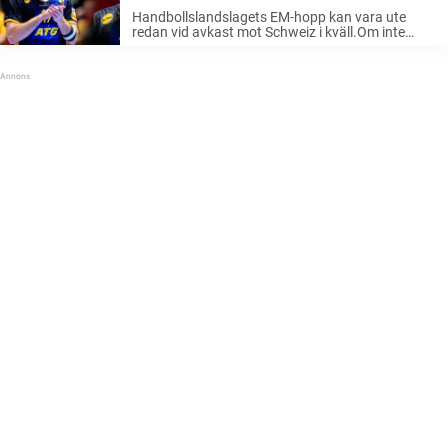
Handbollslandslagets EM-hopp kan vara ute
redan vid avkast mot Schweiz i kväll.Om inte
Slovenien eller Ungern ger en hjälpande hand
tidigare på dagen.– Vi behöver en jävla tur, säger
Felix Claar. Hur kunde det bli ...