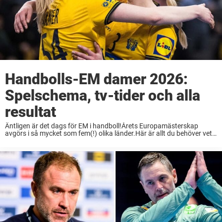
Handbolls-EM damer 2026:
Spelschema, tv-tider och alla
resultat
Äntligen är det dags för EM i handboll!Årets Europamästerskap
avgörs i så mycket som fem(!) olika länder.Här är allt du behöver veta
om damernas handbolls-EM 2026. Svenska
damlandslaget i handboll jagar nya framgångar och medaljer
under handbolls-EM 2026. Det här ...