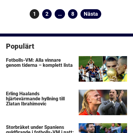
Sidnumrering
Sida
1
Sida
2
…
Sida
8
Nästa
för
inlägg
Populärt
Fotbolls-VM: Alla vinnare
genom tiderna – komplett lista
Erling Haalands
hjärtevärmande hyllning till
Zlatan Ibrahimovic
Storbråket under Spaniens
guldfirande i fotbolls-VM i natt: