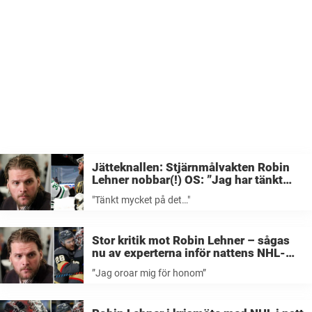
Jätteknallen: Stjärnmålvakten Robin
Lehner nobbar(!) OS: ”Jag har tänkt
mycket på det…”
"Tänkt mycket på det…"
Stor kritik mot Robin Lehner – sågas
nu av experterna inför nattens NHL-
premiär: ”Jag oroar mig för honom”
”Jag oroar mig för honom”