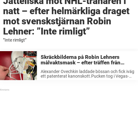
Jätteilska mot NHL-tränaren i
natt – efter helmärkliga draget
mot svenskstjärnan Robin
Lehner: ”Inte rimligt”
”Inte rimligt”
Skräckbilderna på Robin Lehners
målvaktsmask – efter träffen från
Ovechkins 160 km i timmen-slagskott
Alexander Ovechkin laddade bössan och fick iväg
ett patenterat kanonskott.Pucken tog i Vegas-
målvakten Robin Lehners mask – och bilderna
från skadorna skvallrar om hur illa det hade
kunnat gå. Det var häromdagen som Vegas
Golden ...