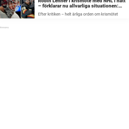
Robin Lehner i krismöte med NHL i natt
– förklarar nu allvarliga situationen:
”Liv är viktigare än pokaler”
Efter kritiken – helt ärliga orden om krismötet