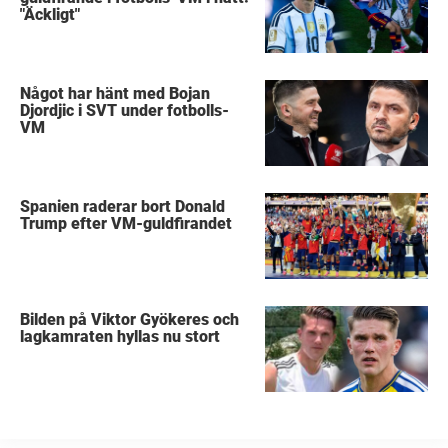
"Äckligt"
Något har hänt med Bojan
Djordjic i SVT under fotbolls-
VM
Spanien raderar bort Donald
Trump efter VM-guldfirandet
Bilden på Viktor Gyökeres och
lagkamraten hyllas nu stort