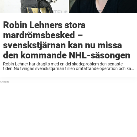
Robin Lehners stora
mardrömsbesked –
svenskstjärnan kan nu missa
den kommande NHL-säsongen
Robin Lehner har dragits med en del skadeproblem den senaste
tiden.Nu tvingas svenskstjärnan till en omfattande operation och kan
missa hela nästa säsong. Målvakten är en av Sveriges och hela
världens allra bästa på positionen. ...