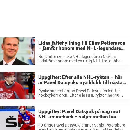
Lidas jättehyllning till Elias Pettersson
– jämför honom med NHL-legendaren:
”Han påminner mig om…”
Nu jämför svenske NHL-legendaren Nicklas
Lidström honom med en riktig NHL-trollgubbe.
Uppgifter: Efter alla NHL-rykten – här
är Pavel Datsyuks nya klubb till nästa
säsong
Ryske superstjärnan Pavel Datsyuk fortsätter
hockeykarriären. Efter alla NHL-rykten har 40-
åringen nu bestämt sig för sin nya klubb,
rapporterar Detroit Free Press. 2001 gjorde Pavel
Datsyuk NHL-debut för Detroit Red Wings och
Uppgifter: Pavel Datsyuk på väg mot
tog hela Nordamerika ...
NHL-comeback – väljer mellan två
klubbar
40-årige Pavel Datsyuk lämnar Sankt Petersburg.
Men karriären är inte över – och nu ryktas det om