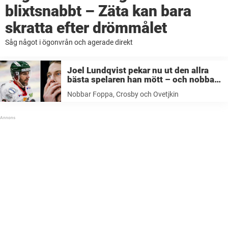
blixtsnabbt – Zäta kan bara
skratta efter drömmålet
Såg något i ögonvrån och agerade direkt
Joel Lundqvist pekar nu ut den allra
bästa spelaren han mött – och nobbar
Crosby, Ovetjkin och Peter Forsberg
Nobbar Foppa, Crosby och Ovetjkin