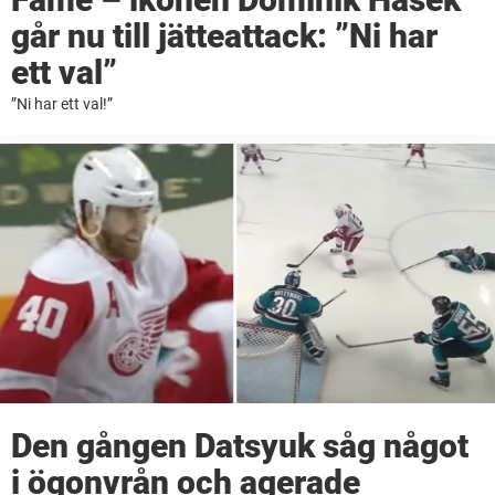
går nu till jätteattack: ”Ni har
ett val”
”Ni har ett val!”
Den gången Datsyuk såg något
i ögonvrån och agerade