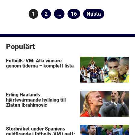
Sidnumrering
Sida
1
Sida
2
…
Sida
16
Nästa
för
inlägg
Populärt
Fotbolls-VM: Alla vinnare
genom tiderna – komplett lista
Erling Haalands
hjärtevärmande hyllning till
Zlatan Ibrahimovic
Storbråket under Spaniens
guldfirande i fotbolls-VM i natt: