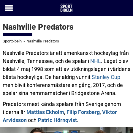
Toggle
menu
Nashville Predators
Sportbibeln
»
Nashville Predators
Nashville Predators är ett amerikanskt hockeylag från
Nashville, Tennessee, och de spelar i
NHL
. Laget blev
bildat 4 maj 1998 som ett av utökningslagen i världens
bästa hockeyliga. De har aldrig vunnit
Stanley Cup
men blivit konferensmästare en gång, 2017, och de
spelar sina hemmamatcher i Bridgestone Arena.
Predators mest kända spelare från Sverige genom
tiderna är
Mattias Ekholm
,
Filip Forsberg
,
Viktor
Arvidsson
och
Patric Hörnqvist
.