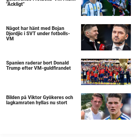
"Äckligt"
Något har hänt med Bojan
Djordjic i SVT under fotbolls-
VM
Spanien raderar bort Donald
Trump efter VM-guldfirandet
Bilden på Viktor Gyökeres och
lagkamraten hyllas nu stort