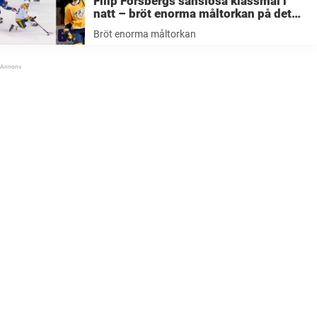
Filip Forsbergs sanslösa klassmål i
natt – bröt enorma måltorkan på det
mäktigaste sättet
Bröt enorma måltorkan