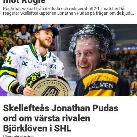
Rögle har vaknat från de döda och reducerat till 2-1 i matcher.Då
reagerar Skellefteåkaptenen Jonathan Pudas på frågan om de bjudit
in motståndarna i finalserien.– Nä, det vet jag väl inte, om man
torskar en ...
Skellefteås Jonathan Pudas
ord om värsta rivalen
Björklöven i SHL