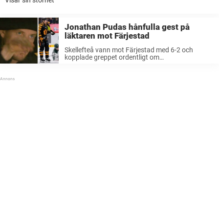
Visar sin storhet
Jonathan Pudas hånfulla gest på
läktaren mot Färjestad
Skellefteå vann mot Färjestad med 6-2 och
kopplade greppet ordentligt om
kvartsfinalserien.Efter matchen kom dock det
mesta att handla om domarkritik och filmningar
på isen.Bland annat syntes den skadade
Skellefteå-kaptenen Jonathan Pudas sitta på
läktaren ...