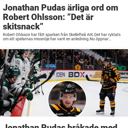
Jonathan Pudas ärliga ord om
Robert Ohlsson: ”Det är
skitsnack”
Robert Ohlsson har fått sparken från Skellefteå AIK.Det har ryktats
om att spelarnas missnöje har varit en anledning.Nu öppnar
lagkaptenen Jonathan Pudas upp och berättar sanningen. När
Robert Ohlsson yttrade orden ”jag skiter i supportrarna” ...
Jonathan Pudas bråkade med