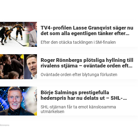
TV4-profilen Lasse Granqvist säger nu
det som alla egentligen tänker efter
otäcka tacklingen på Jonathan Pudas i
Efter den otäcka tacklingen i SM-finalen
SM-finalen
Roger Rönnbergs plötsliga hyllning till
rivalens stjärna – oväntade orden efter
draget på läktaren: ”Han såg jäkligt…”
Oväntade orden efter blytunga förlusten
Börje Salmings prestigefulla
hederspris har nu delats ut – SHL-
stjärnan får känslosamma utmärkelsen
SHL-stjärnan får ta emot känslosamma
utmärkelsen