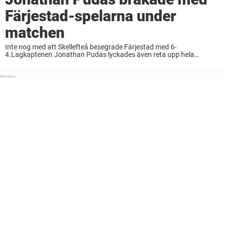
Färjestad-spelarna under
matchen
Inte nog med att Skellefteå besegrade Färjestad med 6-
4.Lagkaptenen Jonathan Pudas lyckades även reta upp hela
motståndarlaget efter att han åkt mot deras bänk för att ”snacka
lite”.– Inte så uppskattat, säger han i TV4 ...