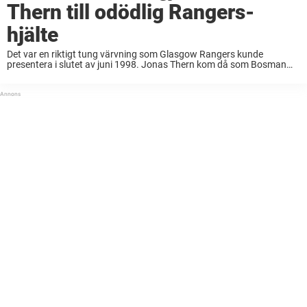
Thern till odödlig Rangers-
hjälte
Det var en riktigt tung värvning som Glasgow Rangers kunde
presentera i slutet av juni 1998. Jonas Thern kom då som Bosman
från italienska storklubben Roma. Var skadad Thern stördes av en
knäskada under sin ...