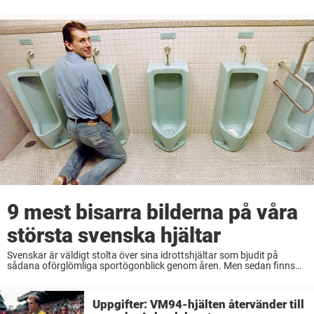
Jonas Thern gjorde sitt första landslagsmål, mot just ”Les ...
9 mest bisarra bilderna på våra
största svenska hjältar
Svenskar är väldigt stolta över sina idrottshjältar som bjudit på
sådana oförglömliga sportögonblick genom åren. Men sedan finns
det de bortglömda ögonblicken som hamnar i skymundan när
svenska sportprofiler bjudit på riktigt sköna stunder. Som ...
Uppgifter: VM94-hjälten återvänder till