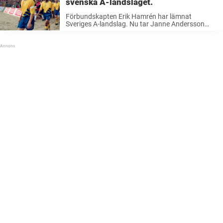
svenska A-landslaget.
Förbundskapten Erik Hamrén har lämnat
Sveriges A-landslag. Nu tar Janne Andersson
över och i skrivande stund håller han på att
bygga sin ledarstab som ska leda Sverige in i
framtiden och allra närmast VM-kvalet i ...