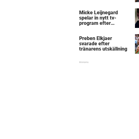
Micke Leijnegard
spelar in nytt tv-
program efter
Mästarnas mästare
Preben Elkjaer
svarade efter
tränarens utskällning