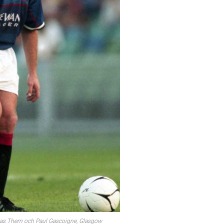
as Thern och Paul Gascoigne, Glasgow