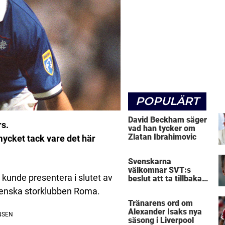
POPULÄRT
David Beckham säger
rs.
vad han tycker om
Zlatan Ibrahimovic
ycket tack vare det här
Svenskarna
välkomnar SVT:s
kunde presentera i slutet av
beslut att ta tillbaka
Micke Leijnegard
enska storklubben Roma.
Tränarens ord om
Alexander Isaks nya
säsong i Liverpool