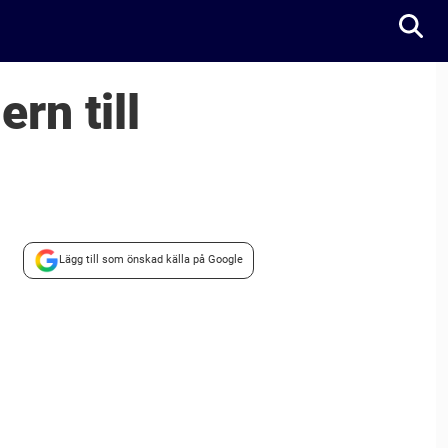
rn till
Lägg till som önskad källa på Google