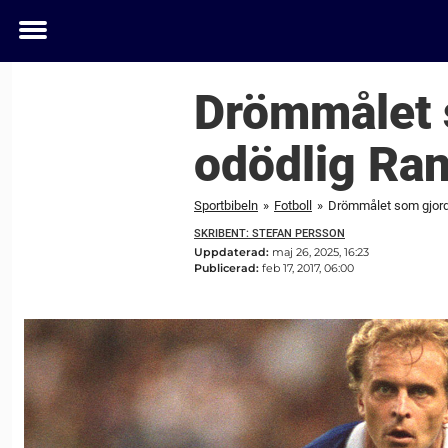
Toggle
menu
Drömmålet s
odödlig Ran
Sportbibeln
»
Fotboll
»
Drömmålet som gjorde
SKRIBENT: STEFAN PERSSON
Uppdaterad:
maj 26, 2025, 16:23
Publicerad:
feb 17, 2017, 06:00