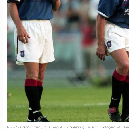
970813 Fotboll, Champions League, IFK Göteborg – Glasgow Rangers, 3-0: Jon