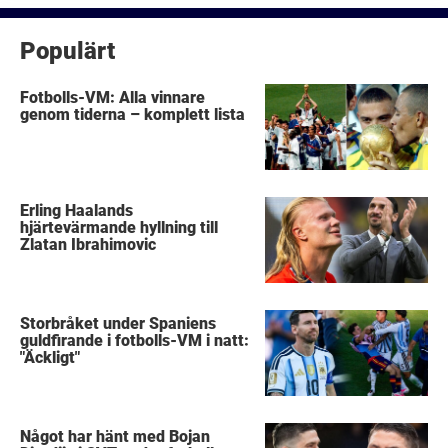
Populärt
Fotbolls-VM: Alla vinnare
genom tiderna – komplett lista
Erling Haalands
hjärtevärmande hyllning till
Zlatan Ibrahimovic
Storbråket under Spaniens
guldfirande i fotbolls-VM i natt:
"Äckligt"
Något har hänt med Bojan