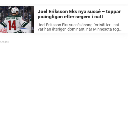
Joel Eriksson Eks nya succé – toppar
poängligan efter segern i natt
Joel Eriksson Eks succésäsong fortsätter.I natt
var han återigen dominant, när Minnesota tog
kommandot i matchserien mot St Louis Blues.
Förre Färjestadsliraren Joel Eriksson Ek har fått
en drömstart på årets Stanley Cup. Efter en ...