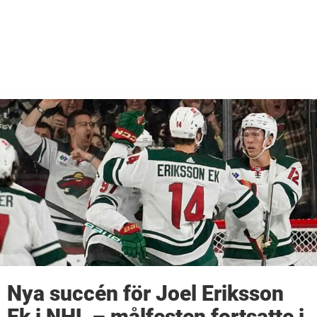
Nya succén för Joel Eriksson
Ek i NHL – målfesten fortsatte i