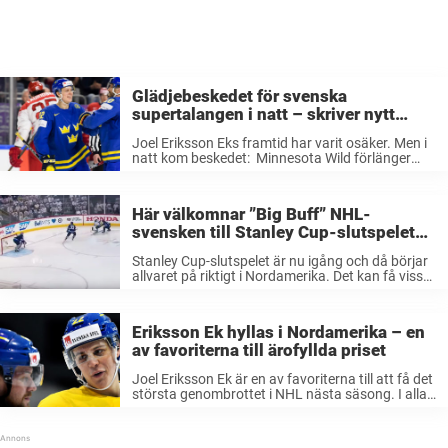
Glädjebeskedet för svenska
supertalangen i natt – skriver nytt
drömkontrakt värt 29 miljoner kronor!
Joel Eriksson Eks framtid har varit osäker. Men i
natt kom beskedet: Minnesota Wild förlänger
ytterligare två år med svensken – som tjänar hela
30 miljoner kronor på kontraktet. Joel Eriksson
Ek, 22, har i ...
Här välkomnar ”Big Buff” NHL-
svensken till Stanley Cup-slutspelet
med en jättepropp
Stanley Cup-slutspelet är nu igång och då börjar
allvaret på riktigt i Nordamerika. Det kan få vissa
att tagga till rejält. Fråga bara bjässen Dustin
Byfuglien som visade exakt vad slutspelshockey
innebär. Den väldigt ”Big Buff” ...
Eriksson Ek hyllas i Nordamerika – en
av favoriterna till ärofyllda priset
Joel Eriksson Ek är en av favoriterna till att få det
största genombrottet i NHL nästa säsong. I alla
fall om man får tro The Hockey News, som
rankar svensken fyra på sin nya lista. ...