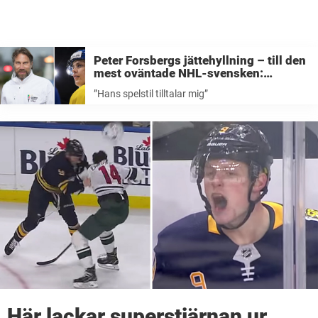
Peter Forsbergs jättehyllning – till den
mest oväntade NHL-svensken:
”Spelstil som tilltalar mig”
”Hans spelstil tilltalar mig”
Här lackar superstjärnan ur