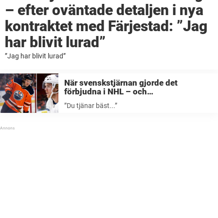
– efter oväntade detaljen i nya
kontraktet med Färjestad: ”Jag
har blivit lurad”
”Jag har blivit lurad”
När svenskstjärnan gjorde det
förbjudna i NHL – och
kalsonghånade(!) Connor McDavid:
”Du tjänar bäst...”
”Du tjänar bäst…”