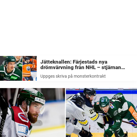
Jätteknallen: Färjestads nya
drömvärvning från NHL – stjärnan
uppges återvända på
Uppges skriva på monsterkontrakt
monsterkontrakt(!)