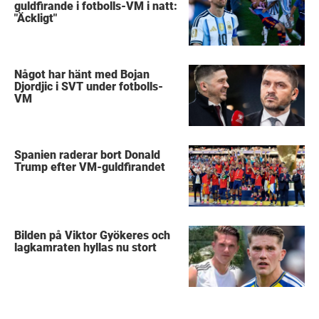
guldfirande i fotbolls-VM i natt:
"Äckligt"
Något har hänt med Bojan
Djordjic i SVT under fotbolls-
VM
Spanien raderar bort Donald
Trump efter VM-guldfirandet
Bilden på Viktor Gyökeres och
lagkamraten hyllas nu stort