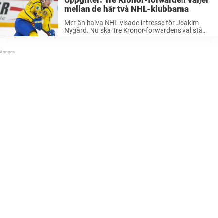
mellan de här två NHL-klubbarna
Mer än halva NHL visade intresse för Joakim
Nygård. Nu ska Tre Kronor-forwardens val stå
mellan två klubbar – Edmonton eller Calgary.
Redan i mars kom uppgifter om att Färjestads
landslagsforward Joakim Nygård jagades av en
...