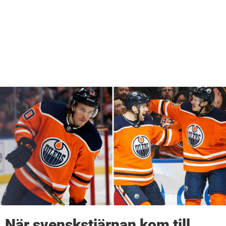
När svenskstjärnan kom till