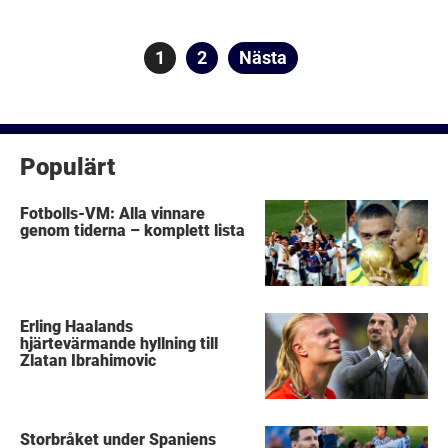
Sidnumrering
Sida
1
Sida
2
Nästa
för
inlägg
Populärt
Fotbolls-VM: Alla vinnare
genom tiderna – komplett lista
Erling Haalands
hjärtevärmande hyllning till
Zlatan Ibrahimovic
Storbråket under Spaniens