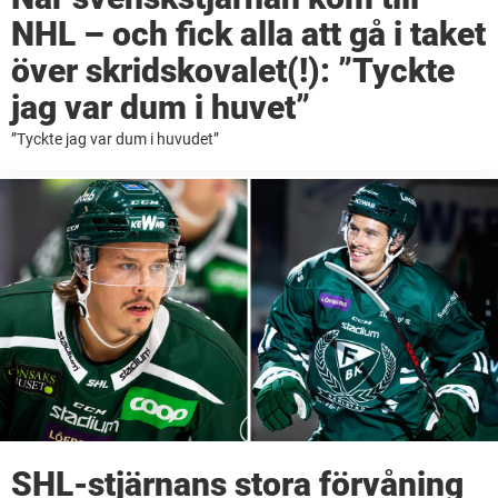
NHL – och fick alla att gå i taket
över skridskovalet(!): ”Tyckte
jag var dum i huvet”
”Tyckte jag var dum i huvudet”
SHL-stjärnans stora förvåning