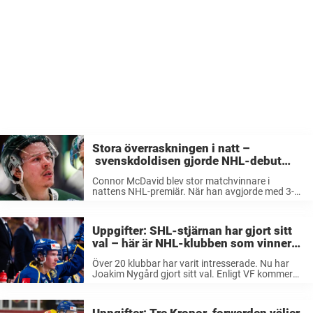
Stora överraskningen i natt –
svenskdoldisen gjorde NHL-debut
BREDVID McDavid och hyllas stort
Connor McDavid blev stor matchvinnare i
nattens NHL-premiär. När han avgjorde med 3-2-
målet mot Vancouver Canucks. Men bredvid
storstjärnan fanns den stora överraskningen –
nämligen Joakim Nygård. Nattens NHL-premiär
Uppgifter: SHL-stjärnan har gjort sitt
mellan Edmonton Oilers och Vancouver Canucks
val – här är NHL-klubben som vinner
...
kampen
Över 20 klubbar har varit intresserade. Nu har
Joakim Nygård gjort sitt val. Enligt VF kommer
Färjestad-forwarden kommande säsong tillhöra
Edmonton Oilers. Joakim Nygård har en
kanonsäsong i ryggen och det har varit en illa ...
Uppgifter: Tre Kronor-forwarden väljer