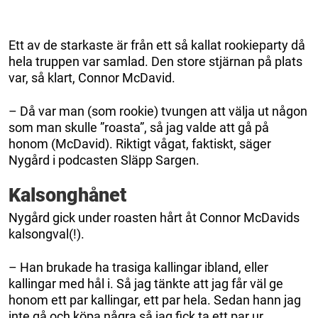
Ett av de starkaste är från ett så kallat rookieparty då
hela truppen var samlad. Den store stjärnan på plats
var, så klart, Connor McDavid.
– Då var man (som rookie) tvungen att välja ut någon
som man skulle ”roasta”, så jag valde att gå på
honom (McDavid). Riktigt vågat, faktiskt, säger
Nygård i podcasten Släpp Sargen.
Kalsonghånet
Nygård gick under roasten hårt åt Connor McDavids
kalsongval(!).
– Han brukade ha trasiga kallingar ibland, eller
kallingar med hål i. Så jag tänkte att jag får väl ge
honom ett par kallingar, ett par hela. Sedan hann jag
inte gå och köpa några så jag fick ta ett par ur