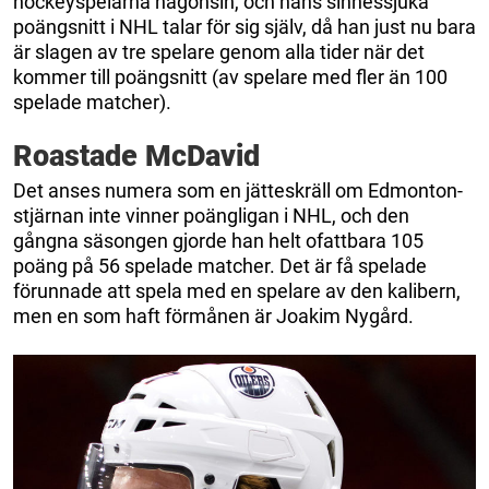
hockeyspelarna någonsin, och hans sinnessjuka
poängsnitt i NHL talar för sig själv, då han just nu bara
är slagen av tre spelare genom alla tider när det
kommer till poängsnitt (av spelare med fler än 100
spelade matcher).
Roastade McDavid
Det anses numera som en jätteskräll om Edmonton-
stjärnan inte vinner poängligan i NHL, och den
gångna säsongen gjorde han helt ofattbara 105
poäng på 56 spelade matcher. Det är få spelade
förunnade att spela med en spelare av den kalibern,
men en som haft förmånen är Joakim Nygård.