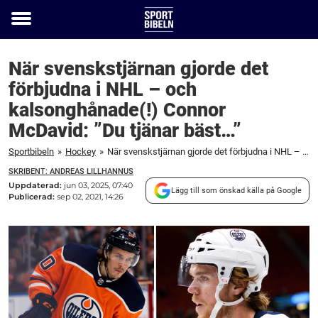
Toggle
menu
När svenskstjärnan gjorde det
förbjudna i NHL – och
kalsonghånade(!) Connor
McDavid: ”Du tjänar bäst…”
Sportbibeln
»
Hockey
»
När svenskstjärnan gjorde det förbjudna i NHL – och kalsonghånade(!) Connor McDavid: ”Du tjänar bäst...”
SKRIBENT: ANDREAS LILLHANNUS
Uppdaterad:
jun 03, 2025, 07:40
Lägg till som önskad källa på Google
Publicerad:
sep 02, 2021, 14:26