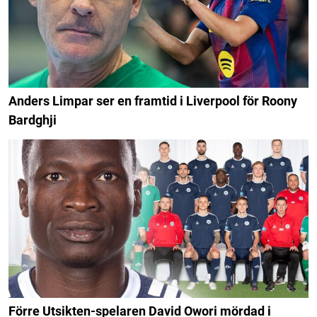
Anders Limpar ser en framtid i Liverpool för Roony
Bardghji
Förre Utsikten-spelaren David Owori mördad i