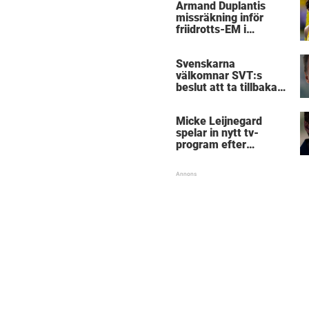
Armand Duplantis
missräkning inför
friidrotts-EM i
Birmingham
Svenskarna
välkomnar SVT:s
beslut att ta tillbaka
Micke Leijnegard
Micke Leijnegard
spelar in nytt tv-
program efter
Mästarnas mästare