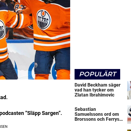
POPULÄRT
David Beckham säger
vad han tycker om
Zlatan Ibrahimovic
tad.
Sebastian
i podcasten ”Släpp Sargen”.
Samuelssons ord om
Brorssons och Ferrys
kritik