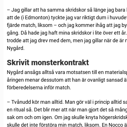
– Jag gillar att ha samma skridskor så länge jag bara 
att de (i Edmonton) tyckte jag var riktigt dum i huvudet
fjärde match, liksom – och jag kommer ihåg att jag byt
gång. Då hade jag haft mina skridskor i lite över ett år.
trodde att jag drev med dem, men jag gillar när de är m
Nygård.
Skrivit monsterkontrakt
Nygård ansågs alltså vara motsatsen till en materials
åringen menar dessutom att han är ovanligt sansad äve
förberedelserna inför match.
– Tvånudd kör man alltid. Man gör väl i princip alltid
en ritual så. Det blir mer att när man gjort det så 
sak om och om igen. Om jag skulle knyta högerskrids
skulle det inte förstöra min match, liksom. En Nocco är