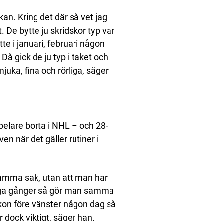
kan. Kring det där så vet jag
. De bytte ju skridskor typ var
te i januari, februari någon
 Då gick de ju typ i taket och
juka, fina och rörliga, säger
pelare borta i NHL – och 28-
n när det gäller rutiner i
 samma sak, utan att man har
många gånger så gör man samma
kon före vänster någon dag så
 dock viktigt, säger han.