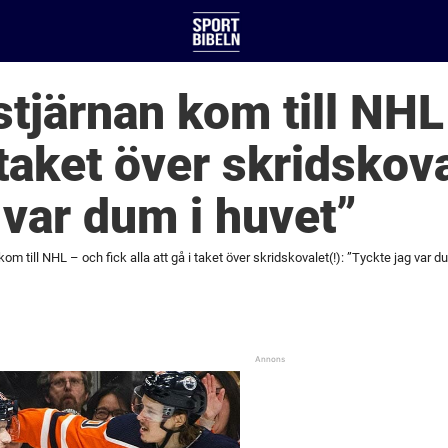
tjärnan kom till NHL
i taket över skridskova
 var dum i huvet”
m till NHL – och fick alla att gå i taket över skridskovalet(!): ”Tyckte jag var d