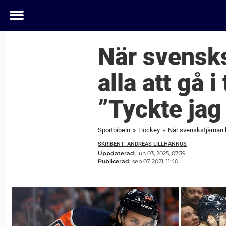
Toggle
menu
När svensks
alla att gå 
”Tyckte jag
Sportbibeln
»
Hockey
»
När svenskstjärnan ko
SKRIBENT: ANDREAS LILLHANNUS
Uppdaterad:
jun 03, 2025, 07:39
Publicerad:
sep 07, 2021, 11:40