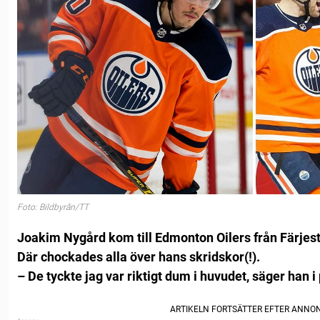
Foto: Bildbyrån/TT
Joakim Nygård kom till Edmonton Oilers från Färjes
Där chockades alla över hans skridskor(!).
– De tyckte jag var riktigt dum i huvudet, säger han 