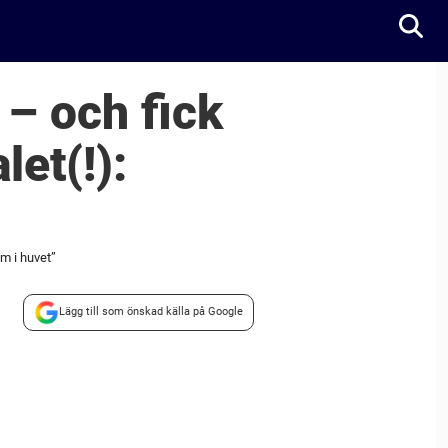
 – och fick
let(!):
um i huvet”
Lägg till som önskad källa på Google