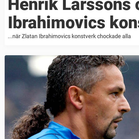
Henrik Larssons o
Ibrahimovics kon
...när Zlatan Ibrahimovics konstverk chockade alla