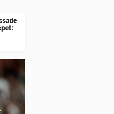
issade
epet: