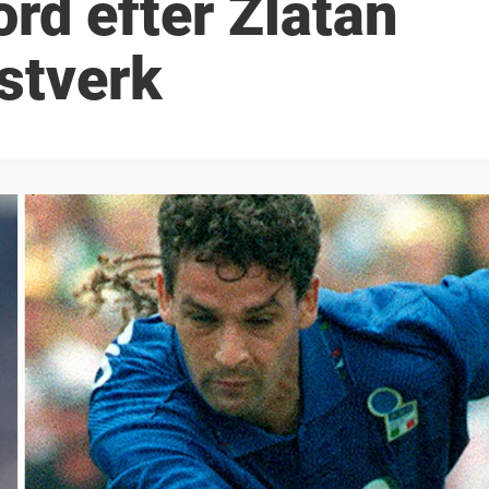
rd efter Zlatan
stverk