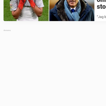
sto
”Jag b