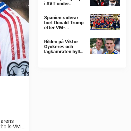
i SVT under
fotbolls-VM
Spanien raderar
bort Donald Trump
efter VM-
guldfirandet
Bilden på Viktor
Gyökeres och
lagkamraten hyllas
nu stort
marens
bolls-VM i