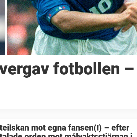
vergav fotbollen –
teilskan mot egna fansen(!) – efter
alade orden mot målvaktsstjärnan i