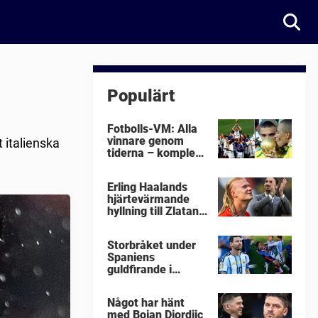
Populärt
Fotbolls-VM: Alla
vinnare genom
t italienska
tiderna – komplett
lista
Erling Haalands
hjärtevärmande
hyllning till Zlatan
Ibrahimovic
Storbråket under
Spaniens
guldfirande i
fotbolls-VM i natt:
"Äckligt"
Något har hänt
med Bojan Djordjic