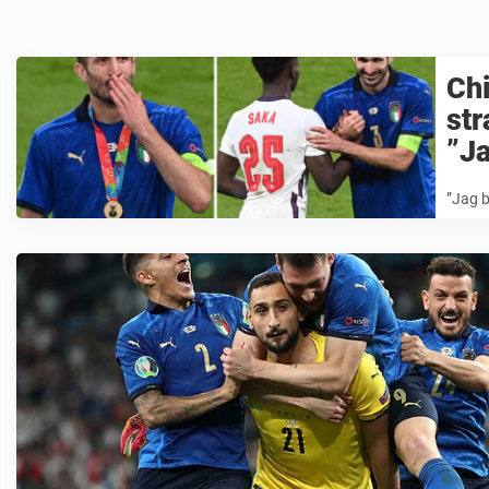
Chi
str
”Ja
”Jag b