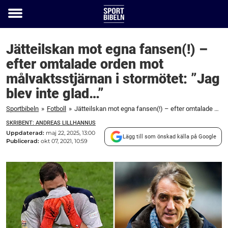
Toggle
menu
Jätteilskan mot egna fansen(!) –
efter omtalade orden mot
målvaktsstjärnan i stormötet: ”Jag
blev inte glad…”
Sportbibeln
»
Fotboll
»
Jätteilskan mot egna fansen(!) – efter omtalade orden mot målvaktsstjärnan i stormötet: ”Jag blev inte glad...”
SKRIBENT: ANDREAS LILLHANNUS
Uppdaterad:
maj 22, 2025, 13:00
Lägg till som önskad källa på Google
Publicerad:
okt 07, 2021, 10:59