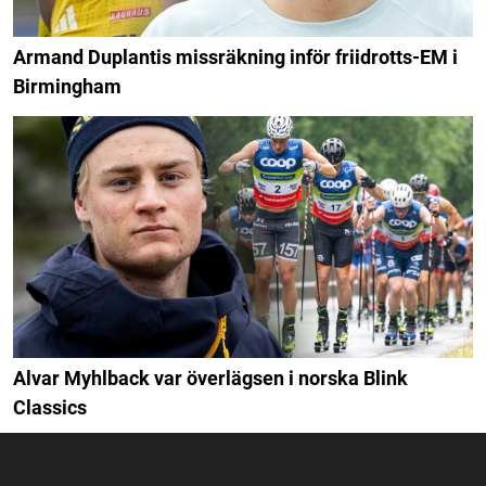
Armand Duplantis missräkning inför friidrotts-EM i
Birmingham
Alvar Myhlback var överlägsen i norska Blink
Classics