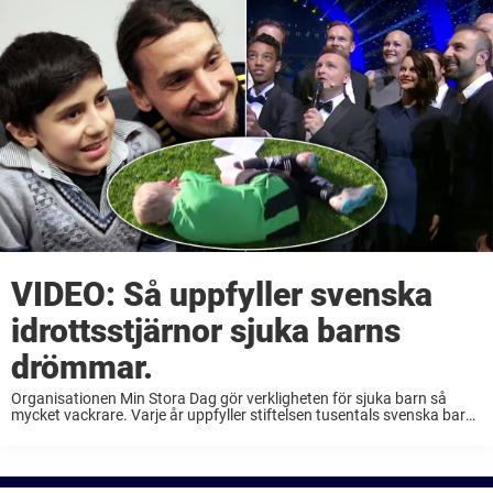
till verbala angrepp mot en ...
VIDEO: Så uppfyller svenska
idrottsstjärnor sjuka barns
drömmar.
Organisationen Min Stora Dag gör verkligheten för sjuka barn så
mycket vackrare. Varje år uppfyller stiftelsen tusentals svenska barns
högsta drömmar och skapar oförglömliga minnen som gör det
lättare att fortsätta kämpa mot sina tuffa öden. ...