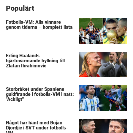
Populärt
Fotbolls-VM: Alla vinnare
genom tiderna – komplett lista
Erling Haalands
hjärtevärmande hyllning till
Zlatan Ibrahimovic
Storbråket under Spaniens
guldfirande i fotbolls-VM i natt:
"Äckligt"
Något har hänt med Bojan
Djordjic i SVT under fotbolls-
VM