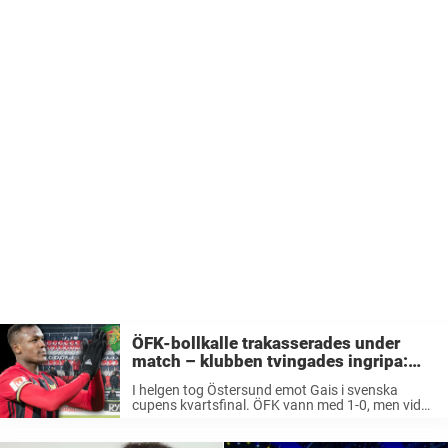
ÖFK-bollkalle trakasserades under
match – klubben tvingades ingripa:
”Helt oförsvarbart”
I helgen tog Östersund emot Gais i svenska
cupens kvartsfinal. ÖFK vann med 1-0, men vid
sidan om matchen utspelades dystra scener. Ett
antal supportrar tappade humöret totalt och gick