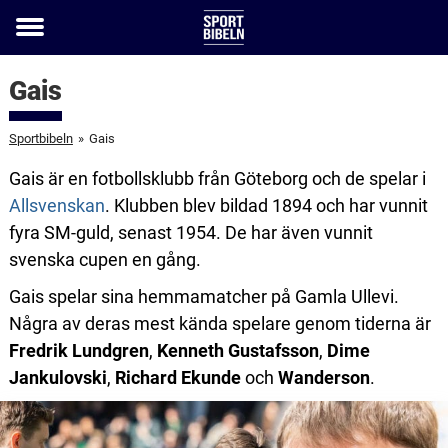
Toggle
menu
Gais
Sportbibeln
»
Gais
Gais är en fotbollsklubb från Göteborg och de spelar i
Allsvenskan
. Klubben blev bildad 1894 och har vunnit
fyra SM-guld, senast 1954. De har även vunnit
svenska cupen en gång.
Gais spelar sina hemmamatcher på Gamla Ullevi.
Några av deras mest kända spelare genom tiderna är
Fredrik Lundgren
,
Kenneth Gustafsson
,
Dime
Jankulovski
,
Richard Ekunde
och
Wanderson
.