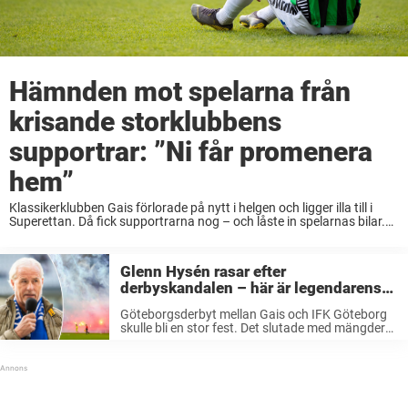
Hämnden mot spelarna från
krisande storklubbens
supportrar: ”Ni får promenera
hem”
Klassikerklubben Gais förlorade på nytt i helgen och ligger illa till i
Superettan. Då fick supportrarna nog – och låste in spelarnas bilar.
”Inatt får ni promenera hem och fundera vad det är ni håller ...
Glenn Hysén rasar efter
derbyskandalen – här är legendarens
krav
Göteborgsderbyt mellan Gais och IFK Göteborg
skulle bli en stor fest. Det slutade med mängder
av raketer, en skadad målvakt och avbruten
match. Nu ryter fotbollsprofilen Glenn Hysén
ifrån – och kräver att svensk fotboll ...