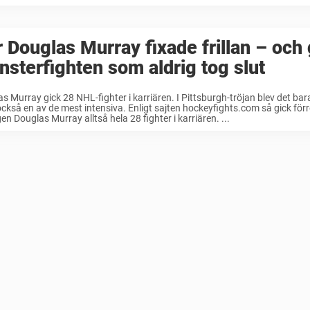
 Douglas Murray fixade frillan – och 
sterfighten som aldrig tog slut
s Murray gick 28 NHL-fighter i karriären. I Pittsburgh-tröjan blev det b
kså en av de mest intensiva. Enligt sajten hockeyfights.com så gick för
gen Douglas Murray alltså hela 28 fighter i karriären. ...