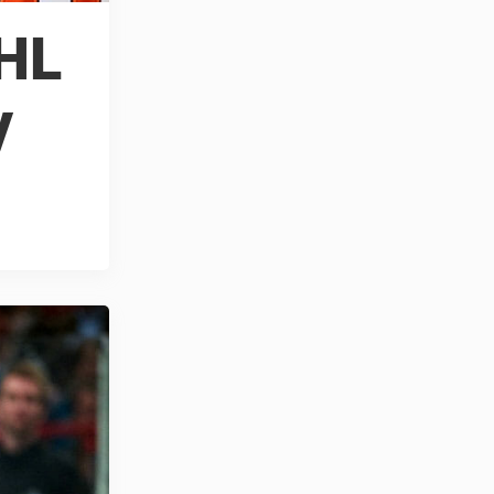
SHL
y