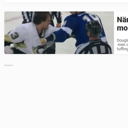
När
mon
Dougla
men oc
tuffin