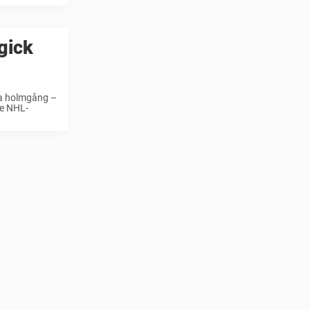
gick
ara holmgång –
re NHL-