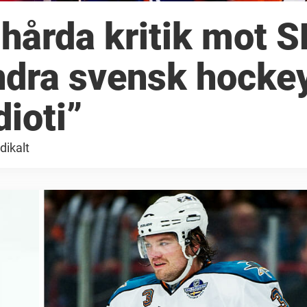
hårda kritik mot 
ändra svensk hocke
dioti”
dikalt