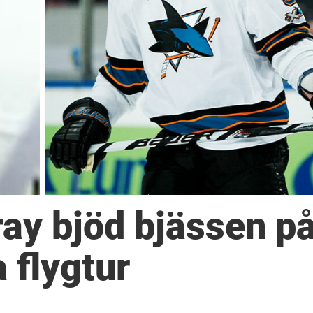
ay bjöd bjässen p
 flygtur