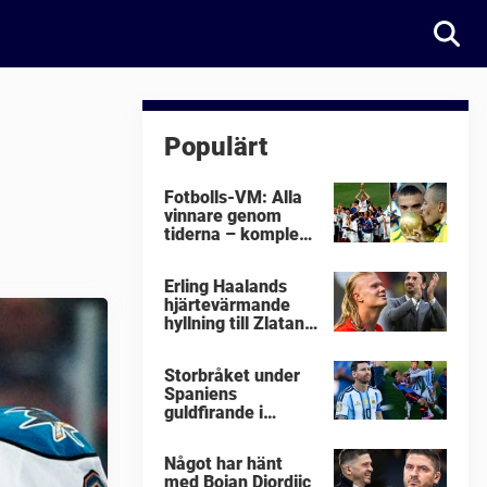
Populärt
Fotbolls-VM: Alla
vinnare genom
tiderna – komplett
lista
Erling Haalands
hjärtevärmande
hyllning till Zlatan
Ibrahimovic
Storbråket under
Spaniens
guldfirande i
fotbolls-VM i natt:
"Äckligt"
Något har hänt
med Bojan Djordjic