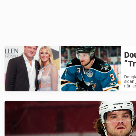
Dou
”Tr
Dougla
sidan
när ja