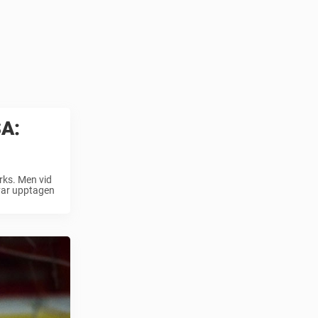
SA:
rks. Men vid
var upptagen