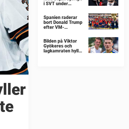
i SVT under
fotbolls-VM
Spanien raderar
bort Donald Trump
efter VM-
guldfirandet
Bilden på Viktor
Gyökeres och
lagkamraten hyllas
nu stort
ller
te