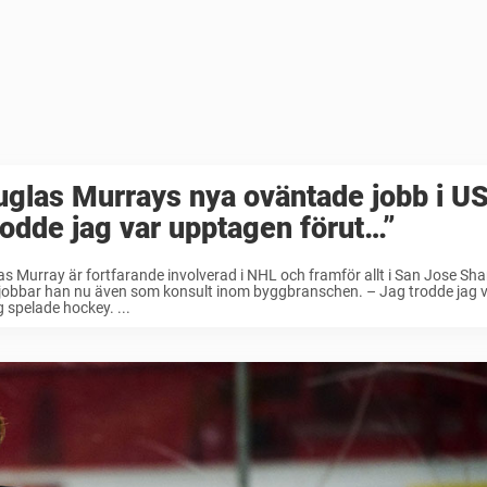
glas Murrays nya oväntade jobb i U
odde jag var upptagen förut…”
s Murray är fortfarande involverad i NHL och framför allt i San Jose Sha
 jobbar han nu även som konsult inom byggbranschen. – Jag trodde jag 
g spelade hockey. ...