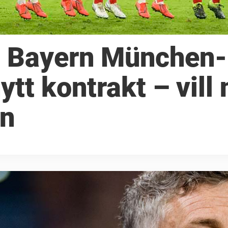
: Bayern München-
tt kontrakt – vill 
en