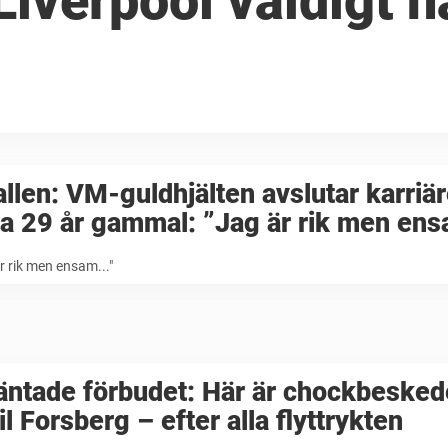
 Liverpool väldigt n
llen: VM-guldhjälten avslutar karriä
a 29 år gammal: ”Jag är rik men en
r rik men ensam..."
ntade förbudet: Här är chockbeskede
l Forsberg – efter alla flyttrykten