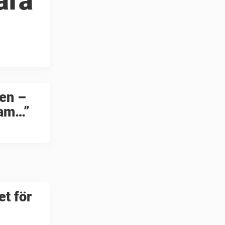
ära
ren –
sam…”
t för