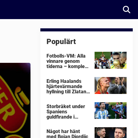
Populärt
Fotbolls-VM: Alla
vinnare genom
tiderna – komplett
lista
Erling Haalands
hjärtevärmande
hyllning till Zlatan
Ibrahimovic
Storbråket under
Spaniens
guldfirande i
fotbolls-VM i natt:
"Äckligt"
Något har hänt
med Bojan Djordjic