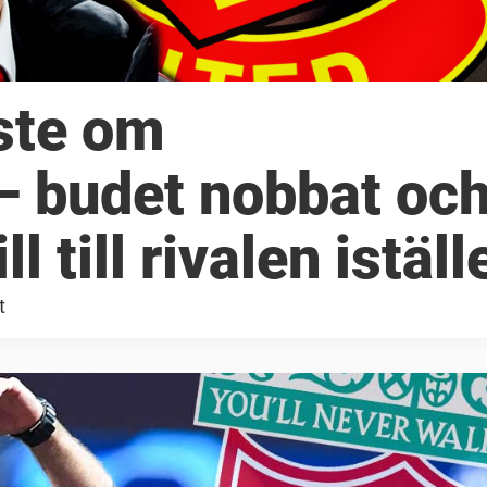
ste om
– budet nobbat oc
l till rivalen iställ
t