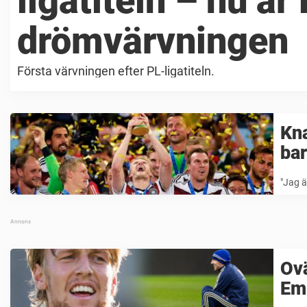
ligatiteln – nu är
drömvärvningen
Första värvningen efter PL-ligatiteln.
Kna
bar
"Jag ä
Ovä
Emi