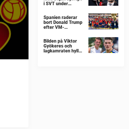
i SVT under
fotbolls-VM
Spanien raderar
bort Donald Trump
efter VM-
guldfirandet
Bilden på Viktor
Gyökeres och
lagkamraten hyllas
nu stort