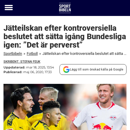
Toggle
menu
Jätteilskan efter kontroversiella
beslutet att sätta igång Bundesliga
igen: ”Det är perverst”
Sportbibeln
»
Fotboll
»
Jätteilskan efter kontroversiella beslutet att sätta igång Bundesliga igen: "Det är perverst"
SKRIBENT: STEFAN FEUK
Uppdaterad:
mar 18, 2025, 13:54
Lägg till som önskad källa på Google
Publicerad:
maj 06, 2020, 17:33