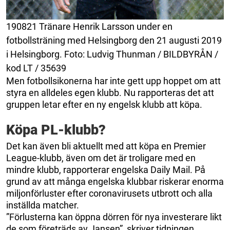
190821 Tränare Henrik Larsson under en
fotbollsträning med Helsingborg den 21 augusti 2019
i Helsingborg. Foto: Ludvig Thunman / BILDBYRÅN /
kod LT / 35639
Men fotbollsikonerna har inte gett upp hoppet om att
styra en alldeles egen klubb. Nu rapporteras det att
gruppen letar efter en ny engelsk klubb att köpa.
Köpa PL-klubb?
Det kan även bli aktuellt med att köpa en Premier
League-klubb, även om det är troligare med en
mindre klubb, rapporterar engelska Daily Mail. På
grund av att många engelska klubbar riskerar enorma
miljonförluster efter coronavirusets utbrott och alla
inställda matcher.
”Förlusterna kan öppna dörren för nya investerare likt
de som företräds av Jansen”, skriver tidningen.