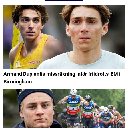
Armand Duplantis missräkning inför friidrotts-EM i
Birmingham