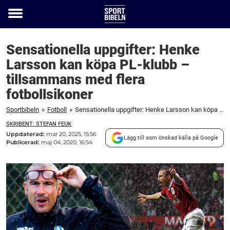
Toggle
menu
Sensationella uppgifter: Henke
Larsson kan köpa PL-klubb –
tillsammans med flera
fotbollsikoner
Sportbibeln
»
Fotboll
»
Sensationella uppgifter: Henke Larsson kan köpa PL-klubb – tillsammans med flera fotbollsikoner
SKRIBENT: STEFAN FEUK
Uppdaterad:
mar 20, 2025, 15:56
Lägg till som önskad källa på Google
Publicerad:
maj 04, 2020, 16:54