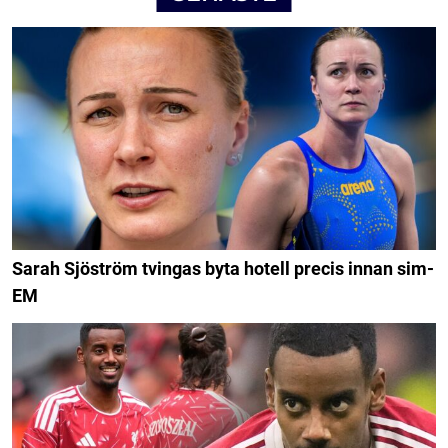
Sarah Sjöström tvingas byta hotell precis innan sim-
EM