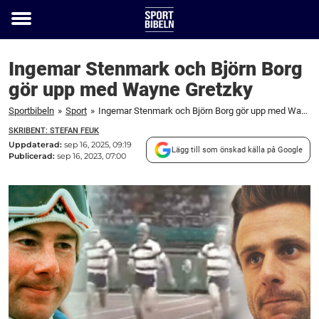
Toggle
menu
Ingemar Stenmark och Björn Borg
gör upp med Wayne Gretzky
Sportbibeln
»
Sport
»
Ingemar Stenmark och Björn Borg gör upp med Wayne Gretzky
SKRIBENT: STEFAN FEUK
Uppdaterad:
sep 16, 2025, 09:19
Lägg till som önskad källa på Google
Publicerad:
sep 16, 2023, 07:00