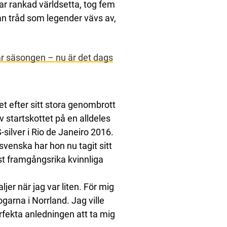
var rankad världsetta, tog fem
ån tråd som legender vävs av,
r säsongen – nu är det dags
 efter sitt stora genombrott
 startskottet på en alldeles
silver i Rio de Janeiro 2016.
venska har hon nu tagit sitt
st framgångsrika kvinnliga
jer när jag var liten. För mig
garna i Norrland. Jag ville
rfekta anledningen att ta mig