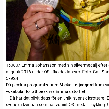
160807 Emma Johansson med sin silvermedalj efter 
augusti 2016 under OS i Rio de Janeiro. Foto: Carl S
57924
Då plockar programledaren
Micke Leijnegard
fram sin
vokabulär för att beskriva Emmas storhet.
– Då har det blivit dags för en unik, svensk idrottar
svenska kvinnan som har vunnit OS-medalj i cykling. U