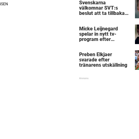
Svenskarna
välkomnar SVT:s
beslut att ta tillbaka
Micke Leijnegard
Micke Leijnegard
spelar in nytt tv-
program efter
Mästarnas mästare
Preben Elkjaer
svarade efter
tränarens utskällning