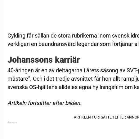
Cykling får sällan de stora rubrikerna inom svensk id
verkligen en beundransvärd legendar som förtjänar all
Johanssons karriär
40-åringen är en av deltagarna i årets säsong av S
mästare”. Och i det tredje avsnittet får hon allt ramplj
svenska OS-hjältens alldeles egna hyllningsfilm om ka
Artikeln fortsätter efter bilden.