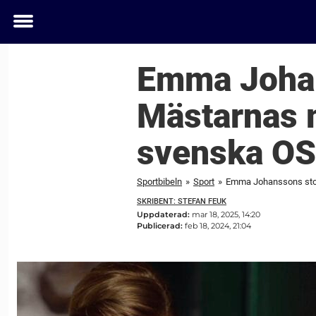
Toggle
menu
Emma Johan
Mästarnas m
svenska OS-
Sportbibeln
»
Sport
»
SKRIBENT: STEFAN FEUK
Uppdaterad:
mar 18, 2025, 14:20
Publicerad:
feb 18, 2024, 21:04