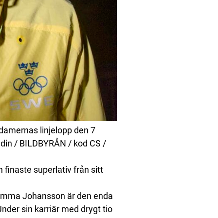
damernas linjelopp den 7
andin / BILDBYRÅN / kod CS /
 finaste superlativ från sitt
e. Emma Johansson är den enda
nder sin karriär med drygt tio