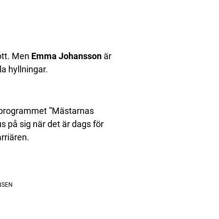
rott. Men
Emma Johansson
är
a hyllningar.
VT-programmet ”Mästarnas
us på sig när det är dags för
rriären.