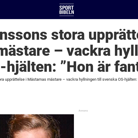
ssons stora upprätte
ästare – vackra hylln
hjälten: ”Hon är fan