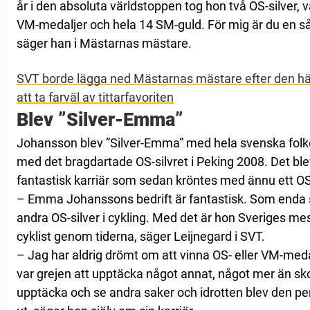
år i den absoluta världstoppen tog hon två OS-silver, 
VM-medaljer och hela 14 SM-guld. För mig är du en s
säger han i Mästarnas mästare.
SVT borde lägga ned Mästarnas mästare efter den hä
att ta farväl av tittarfavoriten
Blev ”Silver-Emma”
Johansson blev ”Silver-Emma” med hela svenska folket
med det bragdartade OS-silvret i Peking 2008. Det blev
fantastisk karriär som sedan kröntes med ännu ett OS-
– Emma Johanssons bedrift är fantastisk. Som enda s
andra OS-silver i cykling. Med det är hon Sveriges me
cyklist genom tiderna, säger Leijnegard i SVT.
– Jag har aldrig drömt om att vinna OS- eller VM-medal
var grejen att upptäcka något annat, något mer än sko
upptäcka och se andra saker och idrotten blev den pe