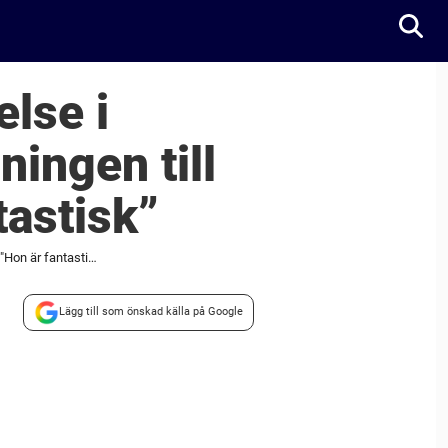
lse i
ingen till
tastisk”
Emma Johanssons stora upprättelse i Mästarnas mästare – vackra hyllningen till svenska OS-hjälten: "Hon är fantastisk"
Lägg till som önskad källa på Google