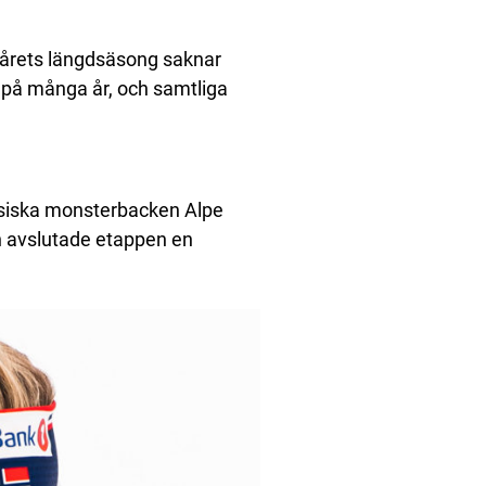
t årets längdsäsong saknar
n på många år, och samtliga
assiska monsterbacken Alpe
en avslutade etappen en