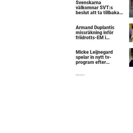
Svenskarna
välkomnar SVT:s
beslut att ta tillbaka
Micke Leijnegard
Armand Duplantis
missräkning inför
friidrotts-EM i
Birmingham
Micke Leijnegard
spelar in nytt tv-
program efter
Mästarnas mästare