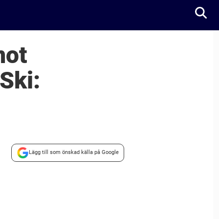
mot
Ski:
Lägg till som önskad källa på Google