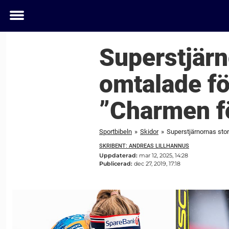
Toggle
menu
Superstjärn
omtalade fö
”Charmen f
Sportbibeln
»
Skidor
»
Superstjärnornas stor
SKRIBENT: ANDREAS LILLHANNUS
Uppdaterad:
mar 12, 2025, 14:28
Publicerad:
dec 27, 2019, 17:18