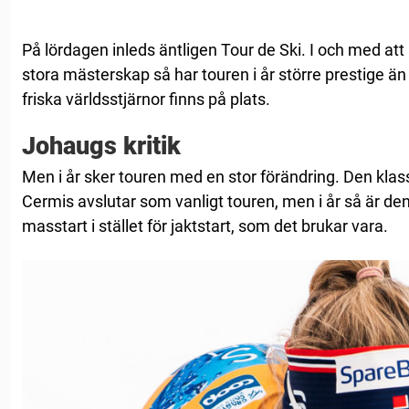
På lördagen inleds äntligen Tour de Ski. I och med at
stora mästerskap så har touren i år större prestige ä
friska världsstjärnor finns på plats.
Johaugs kritik
Men i år sker touren med en stor förändring. Den kl
Cermis avslutar som vanligt touren, men i år så är d
masstart i stället för jaktstart, som det brukar vara.