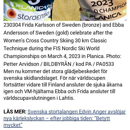
230304 Frida Karlsson of Sweden (bronze) and Ebba
Andersson of Sweden (gold) celebrate after the
Women’s Cross Country Skiing 30 km Classic
Technique during the FIS Nordic Ski World
Championships on March 4, 2023 in Planica. Photo:
Petter Arvidson / BILDBYRÅN / kod PA / PA0533
Men nu kommer det stora glädjebeskedet för
svenska skidlandslaget. För när världscupen
fortsätter vidare till Finland ansluter de sjuka åkarna
igen och VM-hjältarna Ebba och Frida ansluter till
världscupavslutningen i Lahtis.
LÄS MER:
Svenska stortalangen Edvin Anger avslöjar
nya kärlekslyckan – efter jobbiga tiden: ”Betytt
mycket”