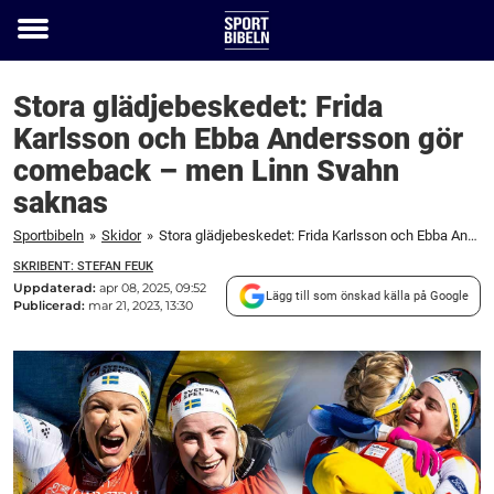
Toggle
menu
Stora glädjebeskedet: Frida
Karlsson och Ebba Andersson gör
comeback – men Linn Svahn
saknas
Sportbibeln
»
Skidor
»
Stora glädjebeskedet: Frida Karlsson och Ebba Andersson gör comeback – men Linn Svahn saknas
SKRIBENT: STEFAN FEUK
Uppdaterad:
apr 08, 2025, 09:52
Lägg till som önskad källa på Google
Publicerad:
mar 21, 2023, 13:30