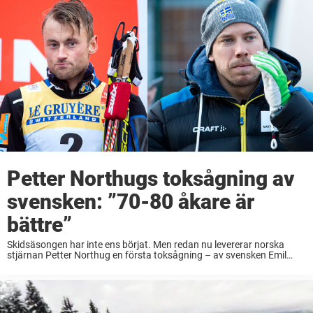
Petter Northugs toksågning av
svensken: ”70-80 åkare är
bättre”
Skidsäsongen har inte ens börjat. Men redan nu levererar norska
stjärnan Petter Northug en första toksågning – av svensken Emil
Jönsson. – Jag kan nämna 70-80 stycken som jag tycker är bättre
än Emil i ...