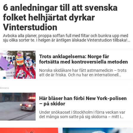
6 anledningar till att svenska
folket helhjärtat dyrkar
Vinterstudion
Avboka alla planer, proppa soffan full med filtar och bunkra upp med
sju olika sorter te. I helgen är äntligen älskade Vinterstudion tillbaka!
Det är helgen svenska folket längtat efter hela hösten. Så fort
sommarvärmen försvann ...
Trots anklagelserna: Norge får
fortsätta med kontroversiella metoden
Norska skidåkare har fått astmamedicin – trots
att de är friska. Och nu har en internationell
granskningskommission gett Norge rätt att
fortsätta med den kontroversiella metoden,
skriver Dagbladet. I somras avslöjades det att
det norska ...
Här blåser han förbi New York-polisen
– på skidor
Under snökaoset i Stockholm i förra veckan var
det många som satte på sig skidorna – mitt i
stan. Det gjorde även två galningar i New York
förra året. Deras video har setts av otroliga ...