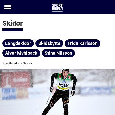
Toggle
menu
Skidor
Längdskidor
Skidskytte
Frida Karlsson
Alvar Myhlback
Stina Nilsson
Sportbibeln
»
Skidor