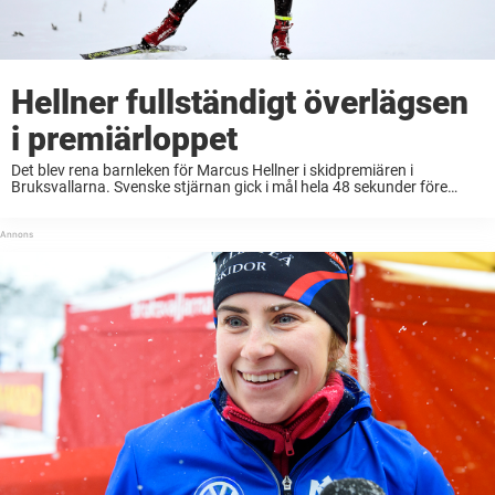
Hellner fullständigt överlägsen
i premiärloppet
Det blev rena barnleken för Marcus Hellner i skidpremiären i
Bruksvallarna. Svenske stjärnan gick i mål hela 48 sekunder före
tvåan Axel Ekström. Marcus Hellner fick en flygande start på nya
skidsäsongen under fredagen. I premiärloppet ...