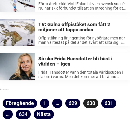
Förra årets skid-VM i Falun blev en svensk succé.
Nu har skidförbundet tillsatt en utredning för att
ansöka om att eventuellt få arrangera
mästerskapet på nytt. För svensk del blev förra
årets skid-VM en stor ...
TV: Galna offpiståket som fått 2
miljoner att tappa andan
Offpiståkning är ingenting för nybörjare men när
man väl testat på det är det svårt att slita sig. En
av dem som verkligen gillar det är Léo Taillefer
som här tar med oss genom berg och ...
Så ska Frida Hansdotter bli bäst i
världen – igen
Frida Hansdotter vann den totala världscupen i
slalom i våras. Men det kommer att bli ännu
tuffare att upprepa bedriften. Anledningen heter:
Mikaela Shiffrin. Svenska Frida Hansdotter är
världens bästa slalomåkare efter att ha vunnit ...
Sidnumrering
Föregående
Sida
1
…
Sida
629
Sida
630
Sida
631
för
…
Sida
634
Nästa
inlägg