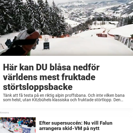
Här kan DU blåsa nedför
världens mest fruktade
störtsloppsbacke
Tänk att få testa på en riktig alpin proffsbana. Och inte vilken bana
som helst, utan Kitzbühels klassiska och fruktade störtlopp. Den
möjligheten finns nu möjlig via ett unikt videoklipp som tar dig
närmare än ...
Efter supersuccén: Nu vill Falun
arrangera skid-VM på nytt