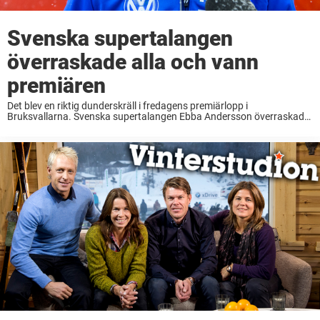
Svenska supertalangen
överraskade alla och vann
premiären
Det blev en riktig dunderskräll i fredagens premiärlopp i
Bruksvallarna. Svenska supertalangen Ebba Andersson överraskade
alla och tog hem första segern för säsongen. Redan i dag
smygstartade skiddamerna säsongens första tävlingshelg i
Bruksvallarna. Med både ...