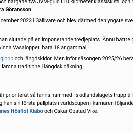
h bärgade två JVM-guld i 10 kilometer klassisk stil och 
ra Göransson
.
december 2023 i Gällivare och blev därmed den yngste sv
.
n slutade på en imponerande tredjeplats. Ännu bättre g
 vinna Vasaloppet, bara 18 år gammal.
nglopp
och längdskidor. Men inför säsongen 2025/26 ber
h lämna traditionell längdskidåkning.
r prioriterat så fanns han med i skidlandslagets trupp til
an sin första pallplats i världscupen i karriären följande 
nes Hösflot Kläbo
och Oskar Opstad Vike.