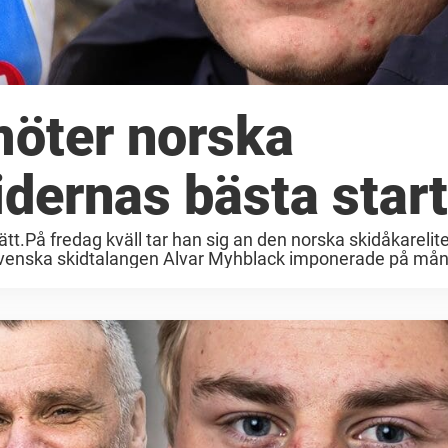
möter norska
idernas bästa start
tt.På fredag kväll tar han sig an den norska skidåkarelit
n. Svenska skidtalangen Alvar Myhblack imponerade på må