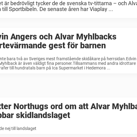
är bedrövligt tycker de de svenska tv-tittarna – och Alv
ill Sportbibeln. De senaste åren har Viaplay ...
vin Angers och Alvar Myhlbacks
rtevärmande gest för barnen
inte bara två av Sveriges mest framstående skidåkare på herrsidan.Edvi
Myhlback är även väldigt fina personer.Tillsammans med andra idrottare 
afer till hundratals barn på Ica Supermarket i Hedemora ...
ter Northugs ord om att Alvar Myhlb
bar skidlandslaget
e nej till landslaget