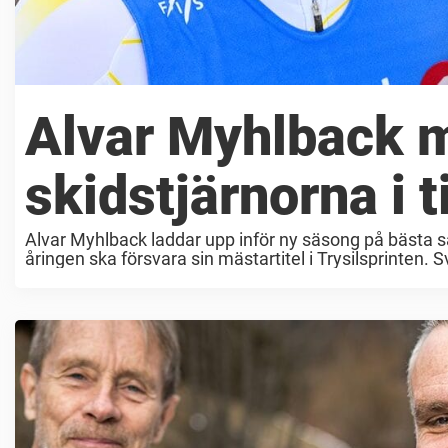
Alvar Myhlback 
skidstjärnorna i t
Alvar Myhlback laddar upp inför ny säsong på bästa sä
åringen ska försvara sin mästartitel i Trysilsprinte
förra ...