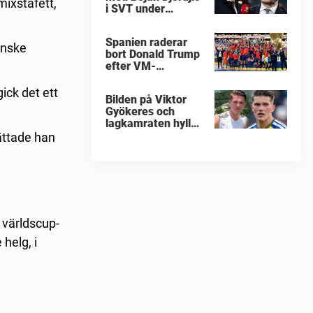
mixstafett,
i SVT under
fotbolls-VM
Spanien raderar
enske
bort Donald Trump
efter VM-
guldfirandet
ick det ett
Bilden på Viktor
Gyökeres och
lagkamraten hyllas
nu stort
ättade han
l världscup-
helg, i