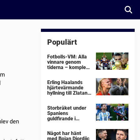
Populärt
Fotbolls-VM: Alla
vinnare genom
tiderna – komplett
lista
om
Erling Haalands
d
hjärtevärmande
hyllning till Zlatan
Ibrahimovic
Storbråket under
Spaniens
guldfirande i
blev den
fotbolls-VM i natt:
"Äckligt"
Något har hänt
med Bojan Djordjic