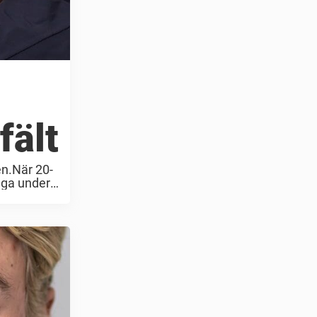
fält
en.När 20-
nga under