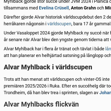
Myhlback gjorde stor succé under JVM 2024 i Planica oc
tillsammans med
Evelina Crüsell
,
Anton Grahn
och
Mi
Därefter gjorde Alvar historisk världscupdebut den 2 
herråkaren någonsin i
världscupen
, bara 17 år gammal
Under Vasaloppet 2024 gjorde Myhlback ny succé när ha
år senare när Alvar blev den yngste genom tiderna att
Alvar Myhlback har i flera år tränat och tävlat i både
lå
att han planerar en helhjärtad satsning på långlopp oc
Alvar Myhlback i världscupen
Trots att han menat att världscupen och vinter-OS inte ä
premiären 2025/2026 i Ruka. Efter en succéhelg där tog h
Trondheim, då han blev trea i sprinten, slagen av
Johan
Alvar Myhlbacks flickvän