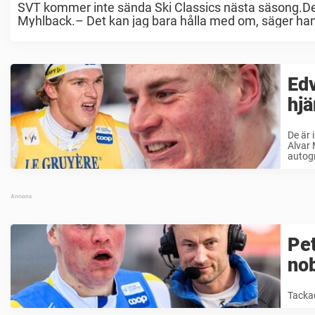
SVT kommer inte sända Ski Classics nästa säsong.Det 
Myhlback.– Det kan jag bara hålla med om, säger han t
Ed
hjä
De är 
Alvar 
autogr
Pet
nob
Tackad