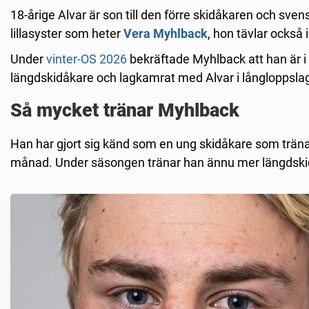
18-årige Alvar är son till den förre skidåkaren och sven
lillasyster som heter
Vera Myhlback
, hon tävlar också 
Under
vinter-OS 2026
bekräftade Myhlback att han är i
längdskidåkare och lagkamrat med Alvar i långloppsla
Så mycket tränar Myhlback
Han har gjort sig känd som en ung skidåkare som träna
månad. Under säsongen tränar han ännu mer längdski