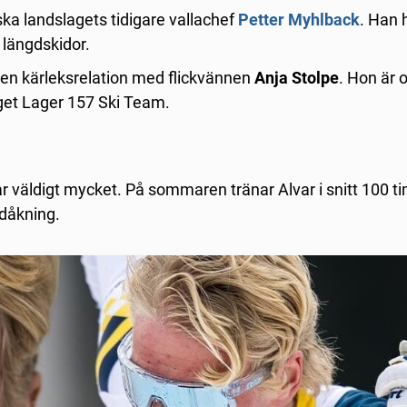
ska landslagets tidigare vallachef
Petter Myhlback
.
Han 
i längdskidor.
 en kärleksrelation med flickvännen
Anja Stolpe
. Hon är 
get Lager 157 Ski Team.
r väldigt mycket. På sommaren tränar Alvar i snitt 100 t
dåkning.