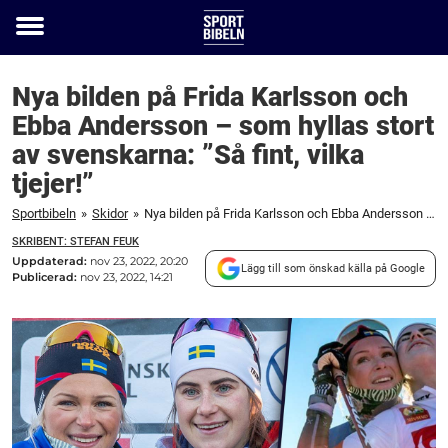
Toggle
menu
Nya bilden på Frida Karlsson och
Ebba Andersson – som hyllas stort
av svenskarna: ”Så fint, vilka
tjejer!”
Sportbibeln
»
Skidor
»
Nya bilden på Frida Karlsson och Ebba Andersson – som hyllas stort av svenskarna: "Så fint, vilka tjejer!"
SKRIBENT: STEFAN FEUK
Uppdaterad:
nov 23, 2022, 20:20
Lägg till som önskad källa på Google
Publicerad:
nov 23, 2022, 14:21