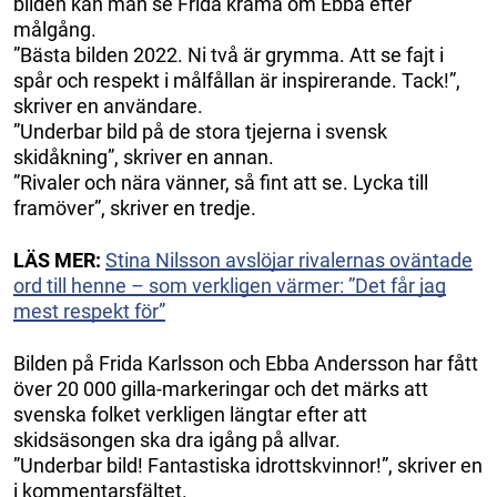
bilden kan man se Frida krama om Ebba efter
målgång.
”Bästa bilden 2022. Ni två är grymma. Att se fajt i
spår och respekt i målfållan är inspirerande. Tack!”,
skriver en användare.
”Underbar bild på de stora tjejerna i svensk
skidåkning”, skriver en annan.
”Rivaler och nära vänner, så fint att se. Lycka till
framöver”, skriver en tredje.
LÄS MER:
Stina Nilsson avslöjar rivalernas oväntade
ord till henne – som verkligen värmer: ”Det får jag
mest respekt för”
Bilden på Frida Karlsson och Ebba Andersson har fått
över 20 000 gilla-markeringar och det märks att
svenska folket verkligen längtar efter att
skidsäsongen ska dra igång på allvar.
”Underbar bild! Fantastiska idrottskvinnor!”, skriver en
i kommentarsfältet.