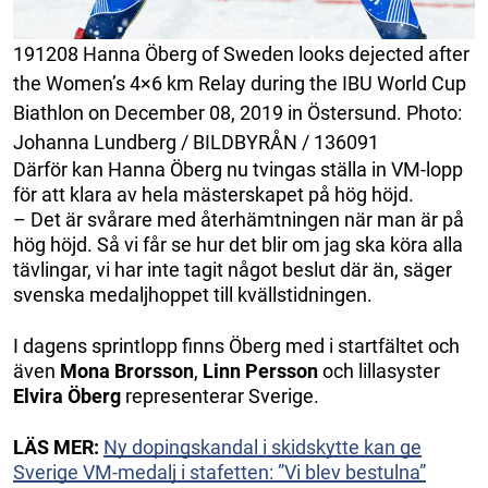
191208 Hanna Öberg of Sweden looks dejected after
the Women’s 4×6 km Relay during the IBU World Cup
Biathlon on December 08, 2019 in Östersund. Photo:
Johanna Lundberg / BILDBYRÅN / 136091
Därför kan Hanna Öberg nu tvingas ställa in VM-lopp
för att klara av hela mästerskapet på hög höjd.
– Det är svårare med återhämtningen när man är på
hög höjd. Så vi får se hur det blir om jag ska köra alla
tävlingar, vi har inte tagit något beslut där än, säger
svenska medaljhoppet till kvällstidningen.
I dagens sprintlopp finns Öberg med i startfältet och
även
Mona Brorsson
,
Linn Persson
och lillasyster
Elvira Öberg
representerar Sverige.
LÄS MER:
Ny dopingskandal i skidskytte kan ge
Sverige VM-medalj i stafetten: ”Vi blev bestulna”