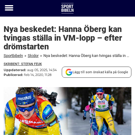
Toggle
menu
Nya beskedet: Hanna Öberg kan
tvingas ställa in VM-lopp – efter
drömstarten
Sportbibeln
»
Skidor
»
Nya beskedet: Hanna Öberg kan tvingas ställa in VM-lopp – efter drömstarten
SKRIBENT: STEFAN FEUK
Uppdaterad:
aug 05, 2025, 14:34
Lägg till som önskad källa på Google
Publicerad:
feb 14, 2020, 11:28