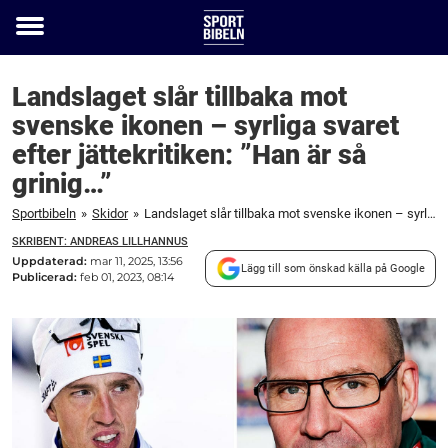
Toggle
menu
Landslaget slår tillbaka mot
svenske ikonen – syrliga svaret
efter jättekritiken: ”Han är så
grinig…”
Sportbibeln
»
Skidor
»
Landslaget slår tillbaka mot svenske ikonen – syrliga svaret efter jättekritiken: ”Han är så grinig…”
SKRIBENT: ANDREAS LILLHANNUS
Uppdaterad:
mar 11, 2025, 13:56
Lägg till som önskad källa på Google
Publicerad:
feb 01, 2023, 08:14