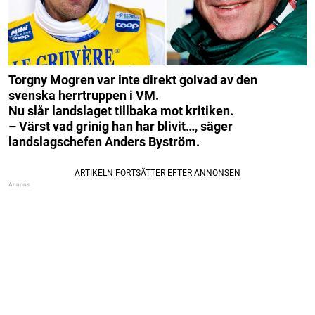
Torgny Mogren var inte direkt golvad av den
svenska herrtruppen i VM.
Nu slår landslaget tillbaka mot kritiken.
– Värst vad grinig han har blivit…, säger
landslagschefen Anders Byström.