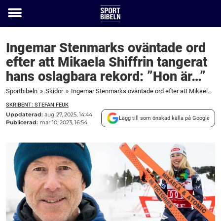
Toggle
menu
Ingemar Stenmarks oväntade ord
efter att Mikaela Shiffrin tangerat
hans oslagbara rekord: ”Hon är…”
Sportbibeln
»
Skidor
»
Ingemar Stenmarks oväntade ord efter att Mikaela Shiffrin tangerat hans oslagbara rekord: "Hon är..."
SKRIBENT: STEFAN FEUK
Uppdaterad:
aug 27, 2025, 14:44
Lägg till som önskad källa på Google
Publicerad:
mar 10, 2023, 16:54