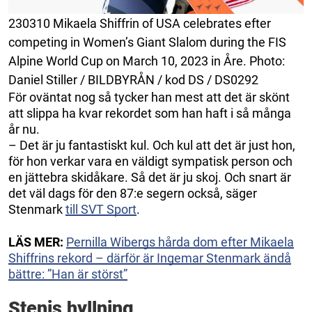
230310 Mikaela Shiffrin of USA celebrates efter
competing in Women’s Giant Slalom during the FIS
Alpine World Cup on March 10, 2023 in Åre. Photo:
Daniel Stiller / BILDBYRÅN / kod DS / DS0292
För oväntat nog så tycker han mest att det är skönt
att slippa ha kvar rekordet som han haft i så många
år nu.
– Det är ju fantastiskt kul. Och kul att det är just hon,
för hon verkar vara en väldigt sympatisk person och
en jättebra skidåkare. Så det är ju skoj. Och snart är
det väl dags för den 87:e segern också, säger
Stenmark
till SVT Sport
.
LÄS MER:
Pernilla Wibergs hårda dom efter Mikaela
Shiffrins rekord – därför är Ingemar Stenmark ändå
bättre: ”Han är störst”
Stenis hyllning