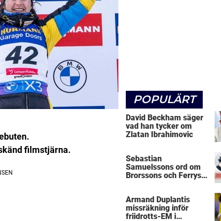
POPULÄRT
David Beckham säger
vad han tycker om
Zlatan Ibrahimovic
debuten.
skänd filmstjärna.
Sebastian
Samuelssons ord om
Brorssons och Ferrys
kritik
Armand Duplantis
missräkning inför
friidrotts-EM i