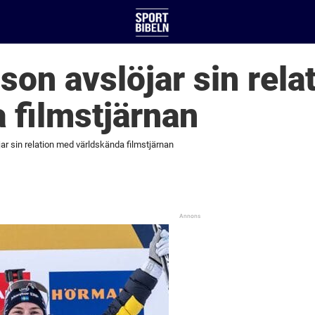
sson avslöjar sin rel
 filmstjärnan
jar sin relation med världskända filmstjärnan