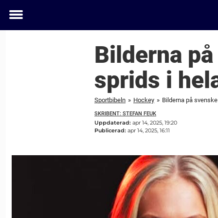
Toggle
menu
Bilderna på
sprids i hel
Sportbibeln
»
Hockey
»
Bilderna på svenske 
SKRIBENT: STEFAN FEUK
Uppdaterad:
apr 14, 2025, 19:20
Publicerad:
apr 14, 2025, 16:11