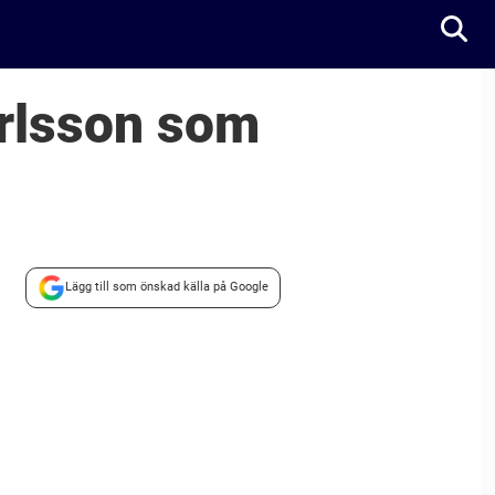
arlsson som
Lägg till som önskad källa på Google