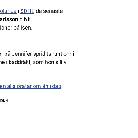
rölunda
i
SDHL
de senaste
arlsson
blivit
oner på isen.
 på Jennifer spridits runt om i
ne i baddräkt, som hon själv
en alla pratar om än i dag