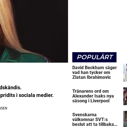
POPULÄRT
David Beckham säger
vad han tycker om
Zlatan Ibrahimovic
ldskändis.
Tränarens ord om
ridits i sociala medier.
Alexander Isaks nya
säsong i Liverpool
Svenskarna
välkomnar SVT:s
beslut att ta tillbaka