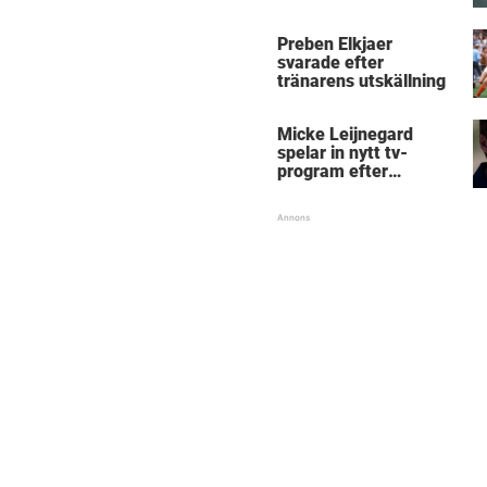
Micke Leijnegard
Preben Elkjaer
svarade efter
tränarens utskällning
Micke Leijnegard
spelar in nytt tv-
program efter
Mästarnas mästare