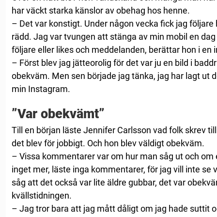
har väckt starka känslor av obehag hos henne.
– Det var konstigt. Under någon vecka fick jag följare h
rädd. Jag var tvungen att stänga av min mobil en dag 
följare eller likes och meddelanden, berättar hon i en 
– Först blev jag jätteorolig för det var ju en bild i badd
obekväm. Men sen började jag tänka, jag har lagt ut d
min Instagram.
”Var obekvämt”
Till en början läste Jennifer Carlsson vad folk skrev t
det blev för jobbigt. Och hon blev väldigt obekväm.
– Vissa kommentarer var om hur man såg ut och om e
inget mer, läste inga kommentarer, för jag vill inte se
såg att det också var lite äldre gubbar, det var obekväm
kvällstidningen.
– Jag tror bara att jag mått dåligt om jag hade suttit 