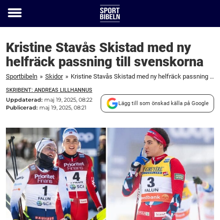
Toggle
menu
Kristine Stavås Skistad med ny
helfräck passning till svenskorna
Sportbibeln
»
Skidor
»
Kristine Stavås Skistad med ny helfräck passning till svenskorna
SKRIBENT: ANDREAS LILLHANNUS
Uppdaterad:
maj 19, 2025, 08:22
Lägg till som önskad källa på Google
Publicerad:
maj 19, 2025, 08:21