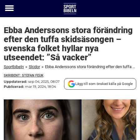
Toggle
menu
Ebba Anderssons stora förändring
efter den tuffa skidsäsongen –
svenska folket hyllar nya
utseendet: ”Så vacker”
Sportbibeln
»
Skidor
»
Ebba Anderssons stora förändring efter den tuffa skidsäsongen – svenska folket hyllar nya utseendet: "Så vacker"
SKRIBENT: STEFAN FEUK
Uppdaterad:
sep 04, 2025, 08:07
Lägg till som önskad källa på Google
Publicerad:
mar 19, 2024, 18:04