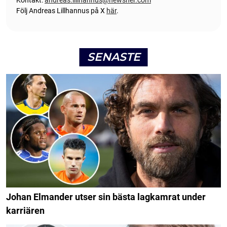
Kontakt:
andreas.lillhannus@newsner.com
Följ Andreas Lillhannus på X
här
.
SENASTE
Johan Elmander utser sin bästa lagkamrat under
karriären