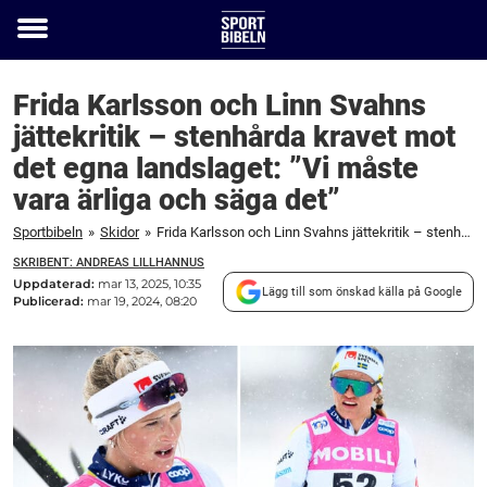
Toggle
menu
Frida Karlsson och Linn Svahns
jättekritik – stenhårda kravet mot
det egna landslaget: ”Vi måste
vara ärliga och säga det”
Sportbibeln
»
Skidor
»
Frida Karlsson och Linn Svahns jättekritik – stenhårda kravet mot det egna landslaget: ”Vi måste vara ärliga och säga det”
SKRIBENT: ANDREAS LILLHANNUS
Uppdaterad:
mar 13, 2025, 10:35
Lägg till som önskad källa på Google
Publicerad:
mar 19, 2024, 08:20