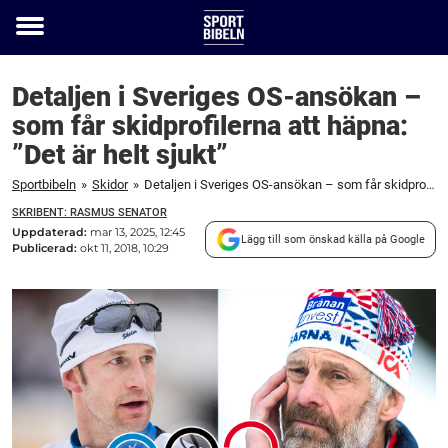
Toggle
menu
Detaljen i Sveriges OS-ansökan –
som får skidprofilerna att häpna:
”Det är helt sjukt”
Sportbibeln
»
Skidor
»
Detaljen i Sveriges OS-ansökan – som får skidprofilerna att häpna: "Det är helt sjukt"
SKRIBENT: RASMUS SENATOR
Uppdaterad:
mar 13, 2025, 12:45
Lägg till som önskad källa på Google
Publicerad:
okt 11, 2018, 10:29