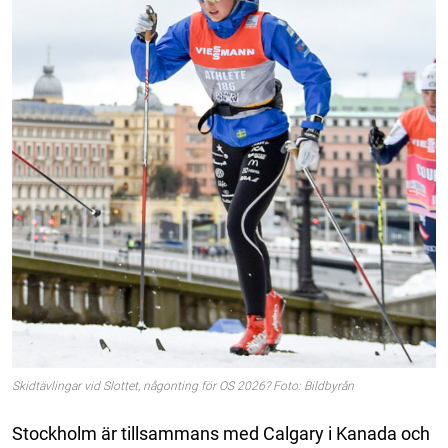
Skidtävlingar vid Slottet, någonting för OS 2026? Foto: Bildbyrån
Stockholm är tillsammans med Calgary i Kanada och