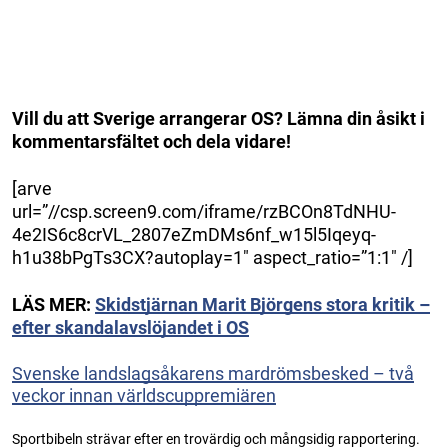
Vill du att Sverige arrangerar OS? Lämna din åsikt i
kommentarsfältet och dela vidare!
[arve
url=”//csp.screen9.com/iframe/rzBCOn8TdNHU-
4e2IS6c8crVL_2807eZmDMs6nf_w15l5Iqeyq-
h1u38bPgTs3CX?autoplay=1″ aspect_ratio=”1:1″ /]
LÄS MER:
Skidstjärnan Marit Björgens stora kritik –
efter skandalavslöjandet i OS
Svenske landslagsåkarens mardrömsbesked – två
veckor innan världscuppremiären
Sportbibeln strävar efter en trovärdig och mångsidig rapportering.