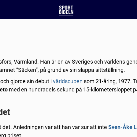
ors, Värmland. Han är en av Sveriges och världens gen
namnet ”Säcken”, på grund av sin slappa sittställning.
och gjorde sin debut i
världscupen
som 21-åring, 1977. T
eto
med en hundradels sekund på 15-kilometersloppet p
det
det. Anledningen var att han var sur att inte
Sven-Åke 
rg priset.