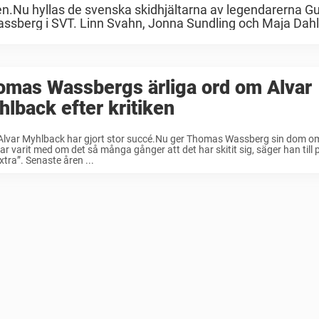
gen.Nu hyllas de svenska skidhjältarna av legendarerna 
ssberg i SVT. Linn Svahn, Jonna Sundling och Maja Dahlq
omas Wassbergs ärliga ord om Alvar
lback efter kritiken
Alvar Myhlback har gjort stor succé.Nu ger Thomas Wassberg sin dom o
r varit med om det så många gånger att det har skitit sig, säger han till
xtra”. Senaste åren ...