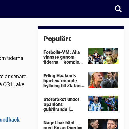
Populärt
Fotbolls-VM: Alla
vinnare genom
om tiderna
tiderna – komplett
lista
Erling Haalands
re år senare
hjärtevärmande
å OS i Lake
hyllning till Zlatan
Ibrahimovic
Storbråket under
Spaniens
guldfirande i
fotbolls-VM i natt:
"Äckligt"
Lundbäck
Något har hänt
med Bojan Djordjic