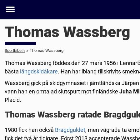
Toggle
menu
Thomas Wassberg
Sportbibeln
»
Thomas Wassberg
Thomas Wassberg föddes den 27 mars 1956 i Lennartsf
bästa
längdskidåkare
. Han har ibland tillskrivits smek
Wassberg gick på skidgymnasiet i jämtländska Järpen 
vann han en omtalad slutspurt mot finländske
Juha Mi
Placid.
Thomas Wassberg ratade Bragdgul
1980 fick han också
Bragdguldet
, men vägrade ta emot 
fick det två år tidigare. Först 2013 accepterade Wassbe