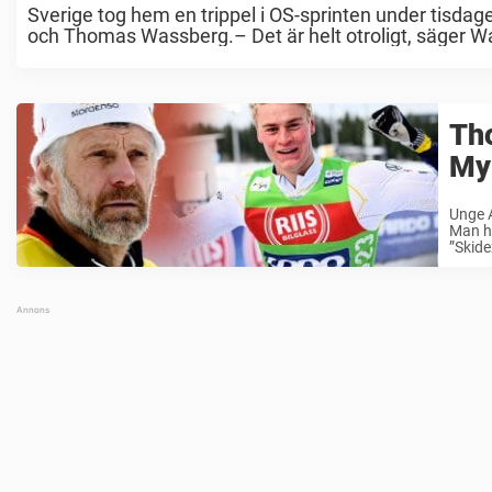
Sverige tog hem en trippel i OS-sprinten under tisda
och Thomas Wassberg.– Det är helt otroligt, säger Wa
Th
Myh
Unge 
Man ha
”Skide