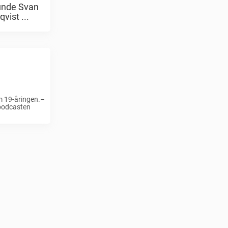
Gunde Svan
vist ...
m 19-åringen.–
 podcasten