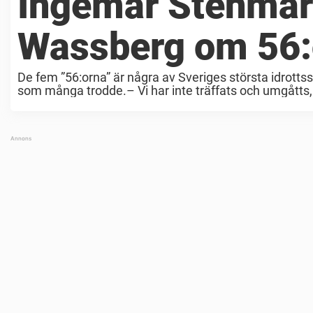
Ingemar Stenma
Wassberg om 56:
De fem ”56:orna” är några av Sveriges största idrott
som många trodde.– Vi har inte träffats och umgått
Frank ...