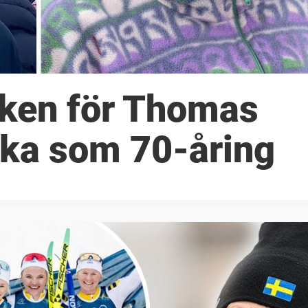
ken för Thomas
aka som 70-åring