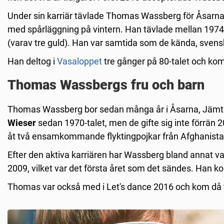
Under sin karriär tävlade Thomas Wassberg för Åsarna IK
med spårläggning på vintern. Han tävlade mellan 1974
(varav tre guld). Han var samtida som de kända, sven
Han deltog i
Vasaloppet
tre gånger på 80-talet och k
Thomas Wassbergs fru och barn
Thomas Wassberg bor sedan många år i Åsarna, Jämtla
Wieser
sedan 1970-talet, men de gifte sig inte förrän
åt två ensamkommande flyktingpojkar från Afghanista
Efter den aktiva karriären har Wassberg bland annat var
2009, vilket var det första året som det sändes. Ha
Thomas var också med i Let's dance 2016 och kom då 