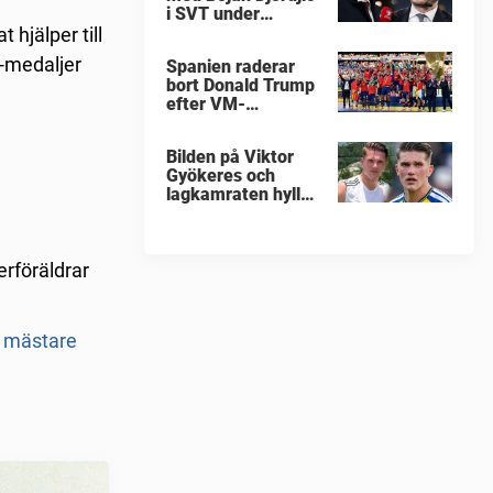
i SVT under
fotbolls-VM
hjälper till
-medaljer
Spanien raderar
bort Donald Trump
efter VM-
guldfirandet
Bilden på Viktor
Gyökeres och
lagkamraten hyllas
nu stort
erföräldrar
 mästare