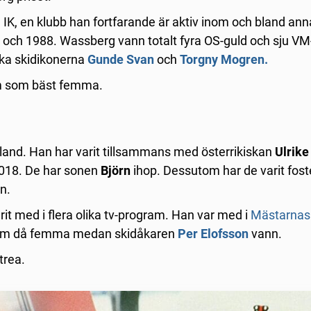
, en klubb han fortfarande är aktiv inom och bland annat 
 och 1988. Wassberg vann totalt fyra OS-guld och sju VM
ska skidikonerna
Gunde Svan
och
Torgny Mogren.
om som bäst femma.
nd. Han har varit tillsammans med österrikiskan
Ulrike
 2018. De har sonen
Björn
ihop. Dessutom har de varit fost
n.
it med i flera olika tv-program. Han var med i
Mästarnas
n kom då femma medan skidåkaren
Per Elofsson
vann.
trea.