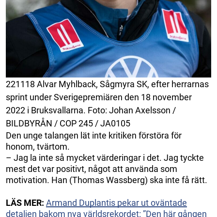
221118 Alvar Myhlback, Sågmyra SK, efter herrarnas
sprint under Sverigepremiären den 18 november
2022 i Bruksvallarna. Foto: Johan Axelsson /
BILDBYRÅN / COP 245 / JA0105
Den unge talangen lät inte kritiken förstöra för
honom, tvärtom.
– Jag la inte så mycket värderingar i det. Jag tyckte
mest det var positivt, något att använda som
motivation. Han (Thomas Wassberg) ska inte få rätt.
LÄS MER:
Armand Duplantis pekar ut oväntade
detaljen bakom nya världsrekordet: ”Den här gången