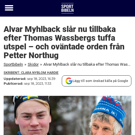
Toggle
menu
Alvar Myhlback slår nu tillbaka
efter Thomas Wassbergs tuffa
utspel – och oväntade orden från
Petter Northug
Sportbibeln
»
Skidor
»
Alvar Myhlback slår nu tillbaka efter Thomas Wassbergs tuffa utspel – och oväntade orden från Petter Northug
SKRIBENT: CLARA NYBLOM HARDIE
Uppdaterad:
sep 18, 2023, 16:39
Lägg till som önskad källa på Google
Publicerad:
sep 18, 2023, 11:33