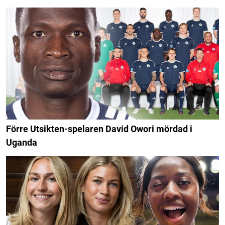
Förre Utsikten-spelaren David Owori mördad i
Uganda