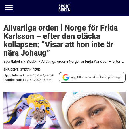
Toggle
menu
Allvarliga orden i Norge för Frida
Karlsson – efter den otäcka
kollapsen: ”Visar att hon inte är
nära Johaug”
Sportbibeln
»
Skidor
»
Allvarliga orden i Norge för Frida Karlsson – efter den otäcka kollapsen: "Visar att hon inte är nära Johaug"
SKRIBENT: STEFAN FEUK
Uppdaterad:
jan 09, 2023, 09:14
Lägg till som önskad källa på Google
Publicerad:
jan 09, 2023, 09:06