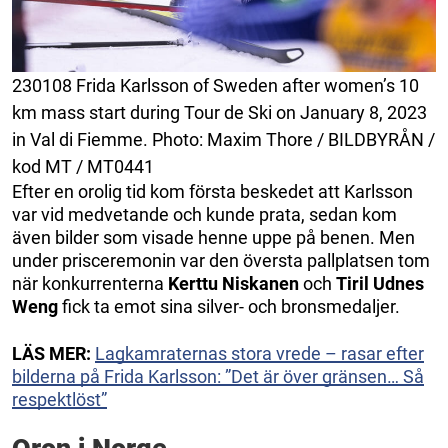
230108 Frida Karlsson of Sweden after women’s 10
km mass start during Tour de Ski on January 8, 2023
in Val di Fiemme. Photo: Maxim Thore / BILDBYRÅN /
kod MT / MT0441
Efter en orolig tid kom första beskedet att Karlsson
var vid medvetande och kunde prata, sedan kom
även bilder som visade henne uppe på benen. Men
under prisceremonin var den översta pallplatsen tom
när konkurrenterna
Kerttu Niskanen
och
Tiril Udnes
Weng
fick ta emot sina silver- och bronsmedaljer.
LÄS MER:
Lagkamraternas stora vrede – rasar efter
bilderna på Frida Karlsson: ”Det är över gränsen… Så
respektlöst”