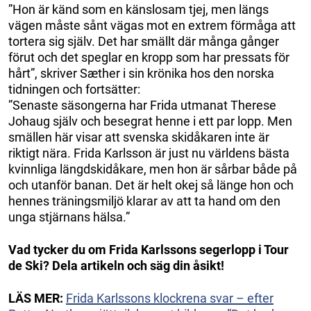
”Hon är känd som en känslosam tjej, men längs
vägen måste sånt vägas mot en extrem förmåga att
tortera sig själv. Det har smällt där många gånger
förut och det speglar en kropp som har pressats för
hårt”, skriver Sæther i sin krönika hos den norska
tidningen och fortsätter:
”Senaste säsongerna har Frida utmanat Therese
Johaug själv och besegrat henne i ett par lopp. Men
smällen här visar att svenska skidåkaren inte är
riktigt nära. Frida Karlsson är just nu världens bästa
kvinnliga längdskidåkare, men hon är sårbar både på
och utanför banan. Det är helt okej så länge hon och
hennes träningsmiljö klarar av att ta hand om den
unga stjärnans hälsa.”
Vad tycker du om Frida Karlssons segerlopp i Tour
de Ski? Dela artikeln och säg din åsikt!
LÄS MER:
Frida Karlssons klockrena svar – efter