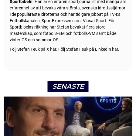
Sportbibeln
. Han är en erfaren sportjournalist med många års
erfarenhet av att bevaka våra största, svenska idrottsstjärnor
i de populäraste idrotterna och har tidigare jobbat på TV4:s
Fotbollskanalen, SportExpressen samt Viasat Sport. För
Sportbibelns räkning har Stefan bevakat flera stora
mästerskap, som fotbolls-EM och fotbolls-VM samt både
vinter-OS och sommar-OS.
Följ Stefan Feuk på X
här
.
Följ Stefan Feuk på LinkedIn
här
.
SENASTE