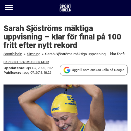
Toggle
menu
Sarah Sjöströms mäktiga
uppvisning – klar för final på 100
fritt efter nytt rekord
Sportbibeln
»
Simning
»
Sarah Sjöströms mäktiga uppvisning – klar för final på 100 fritt efter nytt rekord
SKRIBENT: RASMUS SENATOR
Uppdaterad:
apr 04, 2025, 15:12
Lägg till som önskad källa på Google
Publicerad:
aug 07, 2018, 18:22