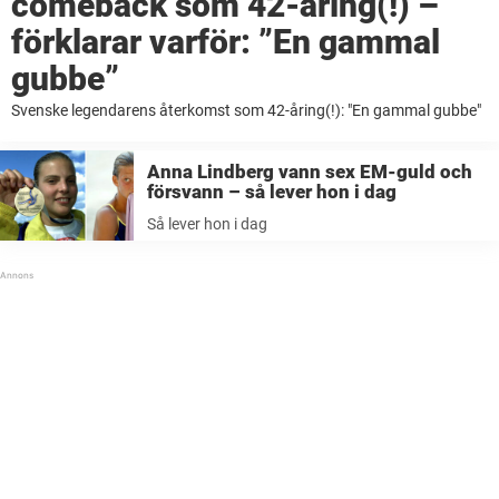
comeback som 42-åring(!) –
förklarar varför: ”En gammal
gubbe”
Svenske legendarens återkomst som 42-åring(!): "En gammal gubbe"
Anna Lindberg vann sex EM-guld och
försvann – så lever hon i dag
Så lever hon i dag