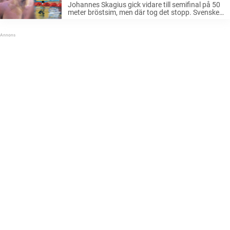
Johannes Skagius gick vidare till semifinal på 50
meter bröstsim, men där tog det stopp. Svensken
simmade långsammare än han hade gjort i kvalet
och fick se sig själv sluta på en tiondeplats totalt.
– ...