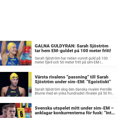
GALNA GULDYRAN: Sarah Sjöström
tar hem EM-guldet på 100 meter fritt!
Sarah Sjöström har redan vunnit guld på 100
meter fjäril och 50 meter fritt på sim-EM i
Glasgow. När det på onsdagskvällen var dags för
final på 100 meter fritt, utan värsta konkurrenten
Pernille Blume, ...
Värsta rivalens ”passning” till Sarah
Sjöström under sim-EM: ”Egoistiskt”
Sarah Sjöström slog den danska rivalen Pernille
Blume med en ynka hundradel i finalen på 50 fritt
på sim-EM. På den dubbla distansen var det
upplagt för en ny duell, men i semifinalen gick
något ...
Svenska utspelet mitt under sim-EM –
anklagar konkurrenterna för fusk: ”Inte
uppskattat”