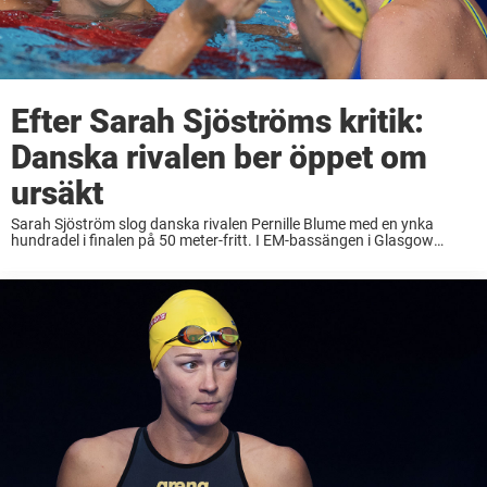
Efter Sarah Sjöströms kritik:
Danska rivalen ber öppet om
ursäkt
Sarah Sjöström slog danska rivalen Pernille Blume med en ynka
hundradel i finalen på 50 meter-fritt. I EM-bassängen i Glasgow
trodde alla att de två även skulle ställas mot varandra i finalen på 100
fritt, ...