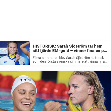
HISTORISK: Sarah Sjöström tar hem
sitt fjärde EM-guld – vinner finalen på
50 meter fjäril!
Förra sommaren blev Sarah Sjöström historisk
som den första svenska simmare att vinna fyra
VM-guld på en och samma distans (100 meter
fjäril). Under året har hon fortsatt slå rekord och
på sim-EM har hon ...