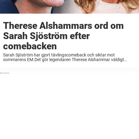
Therese Alshammars ord om
Sarah Sjöström efter
comebacken
Sarah Sjöström har gjort tävlingscomeback och siktar mot
sommarens EM.Det gör legendaren Therese Alshammar väldigt
imponerad.– Hon ser superstark ut redan och har kommit i bra form
så snabbt, säger hon till Sportbibeln. I slutet ...