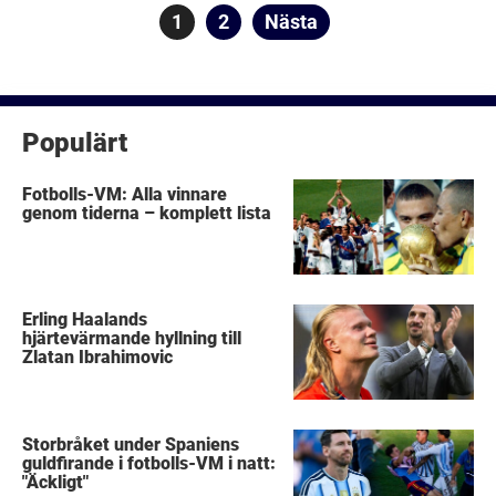
Sidnumrering
Sida
1
Sida
2
Nästa
för
inlägg
Populärt
Fotbolls-VM: Alla vinnare
genom tiderna – komplett lista
Erling Haalands
hjärtevärmande hyllning till
Zlatan Ibrahimovic
Storbråket under Spaniens
guldfirande i fotbolls-VM i natt:
"Äckligt"