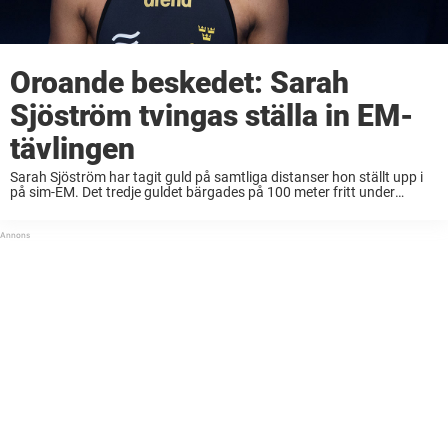
Oroande beskedet: Sarah
Sjöström tvingas ställa in EM-
tävlingen
Sarah Sjöström har tagit guld på samtliga distanser hon ställt upp i
på sim-EM. Det tredje guldet bärgades på 100 meter fritt under
onsdagskvällen – men vid målgången skadade hon sig. 24-åringen
slog i tummen ...