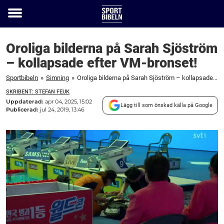
Toggle
menu
Oroliga bilderna på Sarah Sjöström
– kollapsade efter VM-bronset!
Sportbibeln
»
Simning
»
Oroliga bilderna på Sarah Sjöström – kollapsade efter VM-bronset!
SKRIBENT: STEFAN FEUK
Uppdaterad:
apr 04, 2025, 15:02
Lägg till som önskad källa på Google
Publicerad:
jul 24, 2019, 13:46