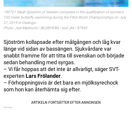
190721 Sarah Sjöström of Sweden competes in the qualification of women’s
100 meter butterfly swimming during the FINA World Championships on July
21, 2019 in Gwangju.
Photo: Joel Marklund / BILDBYRÅN / kod JM / 87995
Sjöström kollapsade efter målgången och låg kvar
länge vid sidan av bassängen. Sjukvårdare var
snabbt framme för att titta till svenskan och började
sedan behandling med syrgas.
– Vi får hoppas att det inte är allvarligt, säger SVT-
experten
Lars Frölander
.
– Förhoppningsvis är det bara en mjölksyrechock
som hon kan återhämta sig efter.