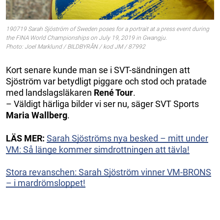
190719 Sarah Sjöström of Sweden poses for a portrait at a press event during
the FINA World Championships on July 19, 2019 in Gwangju.
Photo: Joel Marklund / BILDBYRÅN / kod JM / 87992
Kort senare kunde man se i SVT-sändningen att
Sjöström var betydligt piggare och stod och pratade
med landslagsläkaren
René Tour
.
– Väldigt härliga bilder vi ser nu, säger SVT Sports
Maria Wallberg
.
LÄS MER:
Sarah Sjöströms nya besked – mitt under
VM: Så länge kommer simdrottningen att tävla!
Stora revanschen: Sarah Sjöström vinner VM-BRONS
– i mardrömsloppet!