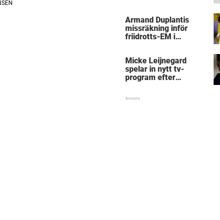
kritik
Armand Duplantis
missräkning inför
friidrotts-EM i
Birmingham
Micke Leijnegard
spelar in nytt tv-
program efter
Mästarnas mästare