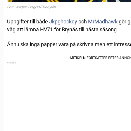
Foto: Magias Bergeld/Bildbyrån
Uppgifter till både
Jkpghockey
och
MrMadhawk
gör g
väg att lämna HV71 för Brynäs till nästa säsong.
Ännu ska inga papper vara på skrivna men ett intress