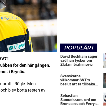
POPULÄRT
David Beckham säger
 HV71.
vad han tycker om
Zlatan Ibrahimovic
lubben för den här gången.
omst i Brynäs.
Svenskarna
välkomnar SVT:s
mbrott i Rögle. Men
beslut att ta tillbaka
Micke Leijnegard
a och blev borta resten av
Sebastian
Samuelssons ord om
Brorssons och Ferrys