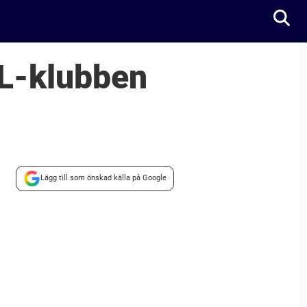
HL-klubben
Lägg till som önskad källa på Google