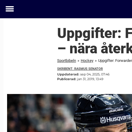
Toggle
menu
Uppgifter:
– nära återk
Sportbibeln
»
Hockey
»
Uppgifter: Forwarde
SKRIBENT: RASMUS SENATOR
Uppdaterad:
sep 04, 2025, 07:46
Publicerad:
jan 31, 2019, 13:49