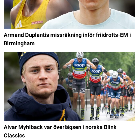
Armand Duplantis missräkning inför friidrotts-EM i
Birmingham
Alvar Myhlback var överlägsen i norska Blink
Classics