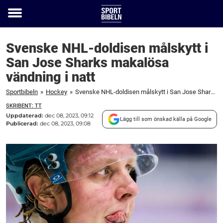
Toggle
menu
Svenske NHL-doldisen målskytt i
San Jose Sharks makalösa
vändning i natt
Sportbibeln
»
Hockey
»
Svenske NHL-doldisen målskytt i San Jose Sharks makalösa vändning i natt
SKRIBENT: TT
Uppdaterad:
dec 08, 2023, 09:12
Lägg till som önskad källa på Google
Publicerad:
dec 08, 2023, 09:08