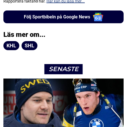
Rapportera faktafel här.
Här kan du läsa mer...
Följ Sportbibeln på Google News
Läs mer om...
KHL
SHL
SENASTE