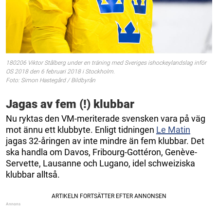
180206 Viktor Stålberg under en träning med Sveriges ishockeylandslag inför
OS 2018 den 6 februari 2018 i Stockholm.
Foto: Simon Hastegård / Bildbyrån
Jagas av fem (!) klubbar
Nu ryktas den VM-meriterade svensken vara på väg
mot ännu ett klubbyte. Enligt tidningen
Le Matin
jagas 32-åringen av inte mindre än fem klubbar. Det
ska handla om Davos, Fribourg-Gottéron, Genève-
Servette, Lausanne och Lugano, idel schweiziska
klubbar alltså.