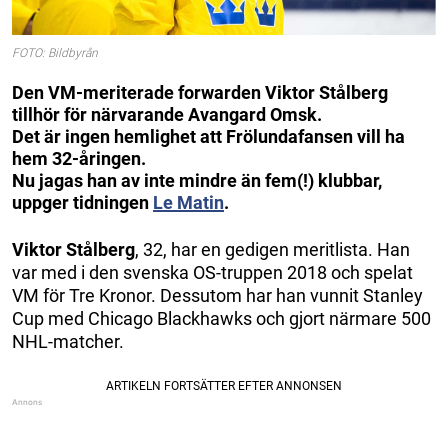
FOTO: Bildbyrån
Den VM-meriterade forwarden Viktor Stålberg
tillhör för närvarande Avangard Omsk.
Det är ingen hemlighet att Frölundafansen vill ha
hem 32-åringen.
Nu jagas han av inte mindre än fem(!) klubbar,
uppger tidningen
Le Matin
.
Viktor Stålberg
, 32, har en gedigen meritlista. Han
var med i den svenska OS-truppen 2018 och spelat
VM för Tre Kronor. Dessutom har han vunnit Stanley
Cup med Chicago Blackhawks och gjort närmare 500
NHL-matcher.