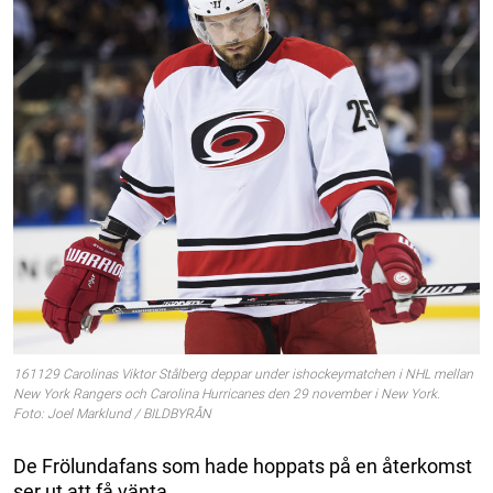
161129 Carolinas Viktor Stålberg deppar under ishockeymatchen i NHL mellan
New York Rangers och Carolina Hurricanes den 29 november i New York.
Foto: Joel Marklund / BILDBYRÅN
De Frölundafans som hade hoppats på en återkomst
ser ut att få vänta.