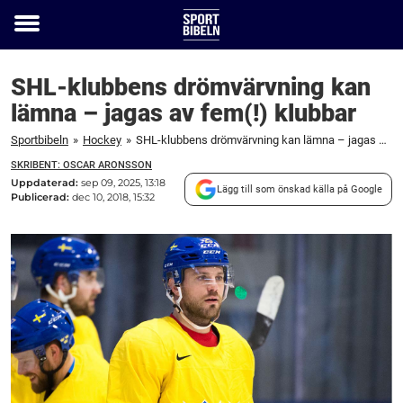
Toggle
menu
SHL-klubbens drömvärvning kan
lämna – jagas av fem(!) klubbar
Sportbibeln
»
Hockey
»
SHL-klubbens drömvärvning kan lämna – jagas av fem(!) klubbar
SKRIBENT: OSCAR ARONSSON
Uppdaterad:
sep 09, 2025, 13:18
Lägg till som önskad källa på Google
Publicerad:
dec 10, 2018, 15:32