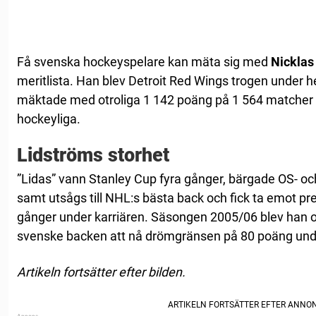
Få svenska hockeyspelare kan mäta sig med
Nicklas
meritlista. Han blev Detroit Red Wings trogen under 
mäktade med otroliga 1 142 poäng på 1 564 matcher 
hockeyliga.
Lidströms storhet
”Lidas” vann Stanley Cup fyra gånger, bärgade OS- o
samt utsågs till NHL:s bästa back och fick ta emot pre
gånger under karriären. Säsongen 2005/06 blev han o
svenske backen att nå drömgränsen på 80 poäng un
Artikeln fortsätter efter bilden.