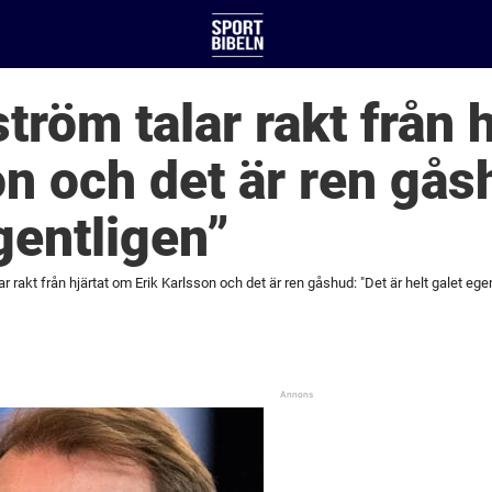
tröm talar rakt från 
on och det är ren gås
gentligen”
r rakt från hjärtat om Erik Karlsson och det är ren gåshud: "Det är helt galet ege