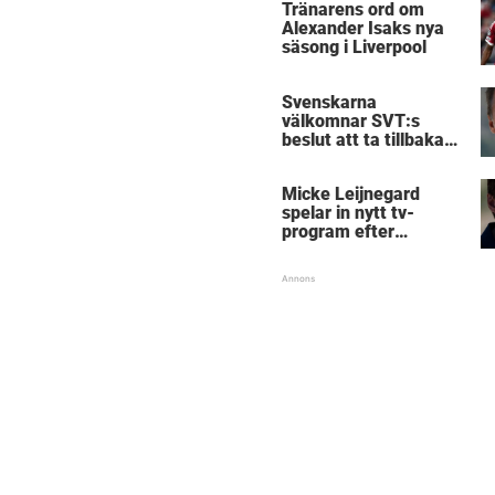
Tränarens ord om
Alexander Isaks nya
säsong i Liverpool
Svenskarna
välkomnar SVT:s
beslut att ta tillbaka
Micke Leijnegard
Micke Leijnegard
spelar in nytt tv-
program efter
Mästarnas mästare