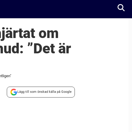
hjärtat om
hud: ”Det är
ntligen"
Lägg till som önskad källa på Google