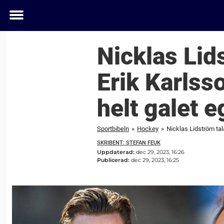
Toggle
menu
Nicklas Lids
Erik Karlss
helt galet e
Sportbibeln
»
Hockey
»
Nicklas Lidström tala
SKRIBENT: STEFAN FEUK
Uppdaterad:
dec 29, 2023, 16:26
Publicerad:
dec 29, 2023, 16:25