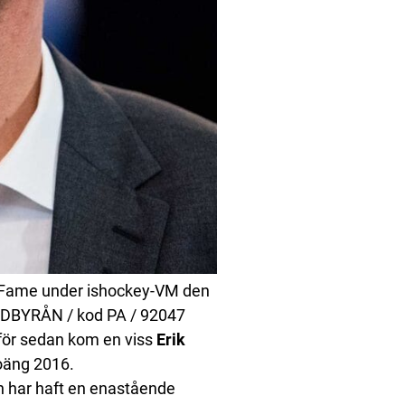
of Fame under ishockey-VM den
ILDBYRÅN / kod PA / 92047
r för sedan kom en viss
Erik
oäng 2016.
ch har haft en enastående