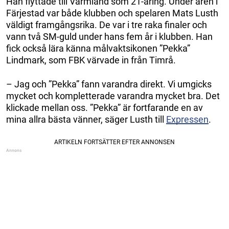
Han flyttade till Värmland som 21-åring. Under åren i
Färjestad var både klubben och spelaren Mats Lusth
väldigt framgångsrika. De var i tre raka finaler och
vann två SM-guld under hans fem år i klubben. Han
fick också lära känna målvaktsikonen ”Pekka”
Lindmark, som FBK värvade in från Timrå.
– Jag och ”Pekka” fann varandra direkt. Vi umgicks
mycket och kompletterade varandra mycket bra. Det
klickade mellan oss. ”Pekka” är fortfarande en av
mina allra bästa vänner, säger Lusth till
Expressen
.