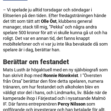
– Vi spelade ju alltid torsdagar och söndagar i
Elitserien på den tiden. Efter fredagsträningen hände
det titt som tätt att
Olle Öst
, klubbens general
manager, stack till mig, ”Pekka” och några andra
spelare 500 kronor för att vi skulle kunna gå ut och ha
roligt. Det var en annan tid, det fanns knappt
mobiltelefoner och vi var ju inte lika bevakade då som
spelare är i dag, berättar han.
Berättar om festandet
Mats Lusth är högaktuell med en ny självbiografi som
han skrivit ihop med
Ronnie Rönnkvist
. I ”Översten
från Orsa” berättar den före detta spelaren, numera
tränaren, om hur festandet och alkoholen blev en
väldigt stor del i hans, och Lindmarks, liv. Både när de
kamperade ihop i Färjestad och i nysatsande Malmö
IF. Där fanns entreprenören
Percy Nilsson
som
ordförande och investerare och han betalade för allt,