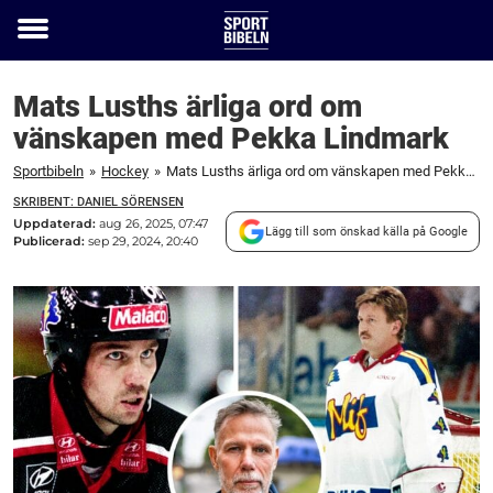
Toggle
menu
Mats Lusths ärliga ord om
vänskapen med Pekka Lindmark
Sportbibeln
»
Hockey
»
Mats Lusths ärliga ord om vänskapen med Pekka Lindmark
SKRIBENT: DANIEL SÖRENSEN
Uppdaterad:
aug 26, 2025, 07:47
Lägg till som önskad källa på Google
Publicerad:
sep 29, 2024, 20:40