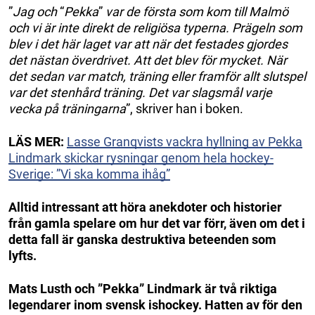
”
Jag och
“
Pekka
”
var de första som kom till Malmö
och vi är inte direkt de religiösa typerna. Prägeln som
blev i det här laget var att när det festades gjordes
det nästan överdrivet. Att det blev för mycket. När
det sedan var match, träning eller framför allt slutspel
var det stenhård träning. Det var slagsmål varje
vecka på träningarna
”, skriver han i boken.
LÄS MER:
Lasse Granqvists vackra hyllning av Pekka
Lindmark skickar rysningar genom hela hockey-
Sverige: ”Vi ska komma ihåg”
Alltid intressant att höra anekdoter och historier
från gamla spelare om hur det var förr, även om det i
detta fall är ganska destruktiva beteenden som
lyfts.
Mats Lusth och ”Pekka” Lindmark är två riktiga
legendarer inom svensk ishockey. Hatten av för den