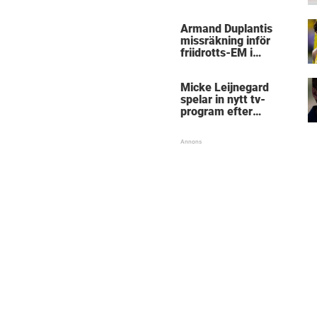
kritik
Armand Duplantis
missräkning inför
friidrotts-EM i
Birmingham
Micke Leijnegard
spelar in nytt tv-
program efter
Mästarnas mästare