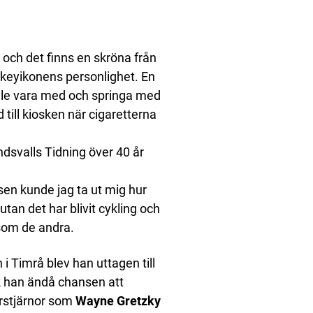
och det finns en skröna från
ockeyikonens personlighet. En
ille vara med och springa med
 till kiosken när cigaretterna
ndsvalls Tidning över 40 år
isen kunde jag ta ut mig hur
tan det har blivit cykling och
 som de andra.
 Timrå blev han uttagen till
ck han ändå chansen att
rstjärnor som
Wayne Gretzky