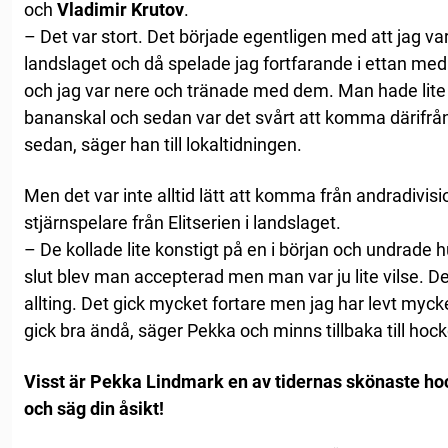
och
Vladimir Krutov
.
– Det var stort. Det började egentligen med att jag v
landslaget och då spelade jag fortfarande i ettan me
och jag var nere och tränade med dem. Man hade lite t
bananskal och sedan var det svårt att komma därifrån
sedan, säger han till lokaltidningen.
Men det var inte alltid lätt att komma från andradivi
stjärnspelare från Elitserien i landslaget.
– De kollade lite konstigt på en i början och undrade 
slut blev man accepterad men man var ju lite vilse. D
allting. Det gick mycket fortare men jag har levt myck
gick bra ändå, säger Pekka och minns tillbaka till hoc
Visst är Pekka Lindmark en av tidernas skönaste hoc
och säg din åsikt!