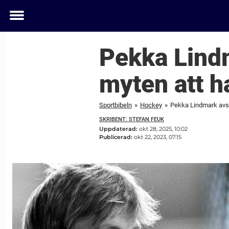
Toggle
menu
Pekka Lind
myten att h
Sportbibeln
»
Hockey
»
Pekka Lindmark avsl
SKRIBENT: STEFAN FEUK
Uppdaterad:
okt 28, 2025, 10:02
Publicerad:
okt 22, 2023, 07:15