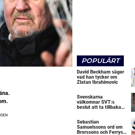
POPULÄRT
David Beckham säger
vad han tycker om
Zlatan Ibrahimovic
äna.
Svenskarna
nom.
välkomnar SVT:s
beslut att ta tillbaka
Micke Leijnegard
Sebastian
Samuelssons ord om
Brorssons och Ferrys