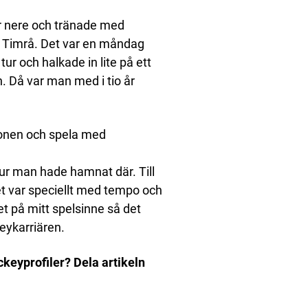
ar nere och tränade med
d Timrå. Det var en måndag
ur och halkade in lite på ett
. Då var man med i tio år
sionen och spela med
hur man hade hamnat där. Till
et var speciellt med tempo och
et på mitt spelsinne så det
keykarriären.
keyprofiler? Dela artikeln