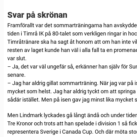
Svar på skrönan
Framförallt var det sommarträningarna han avskydde 
tiden i Timrå IK på 80-talet som verkligen ringar in h
Timråtränare ska ha sagt åt honom att om han inte v
resten av laget kunde han väl i alla fall ta en promenad
var slut.
– Ja, det var väl ungefär så, erkänner han själv för Su
senare.
– Jag har aldrig gillat sommarträning. När jag var på 
mycket som helst. Jag har aldrig tyckt om att springa u
sådär istället. Men på isen gav jag minst lika mycket
Men Lindmark lyckades gå långt ändå och under tiden i
Tre Kronor och trots att han spelade i division 1 så fi
representera Sverige i Canada Cup. Och där möta sto