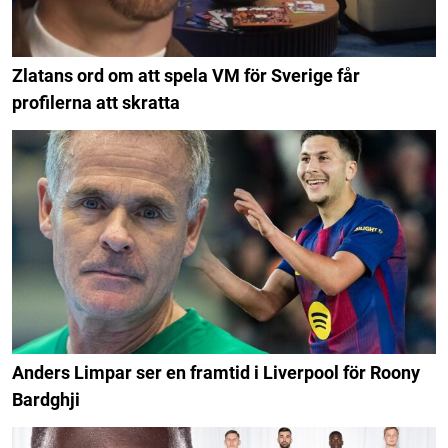
Zlatans ord om att spela VM för Sverige får
profilerna att skratta
Anders Limpar ser en framtid i Liverpool för Roony
Bardghji