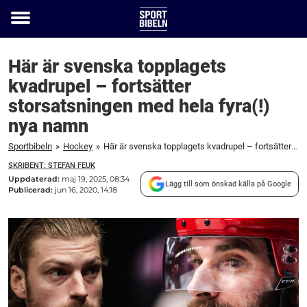
Toggle
menu
Här är svenska topplagets
kvadrupel – fortsätter
storsatsningen med hela fyra(!)
nya namn
Sportbibeln
»
Hockey
»
Här är svenska topplagets kvadrupel – fortsätter storsatsningen med hela fyra(!) nya namn
SKRIBENT: STEFAN FEUK
Uppdaterad:
maj 19, 2025, 08:34
Lägg till som önskad källa på Google
Publicerad:
jun 16, 2020, 14:18